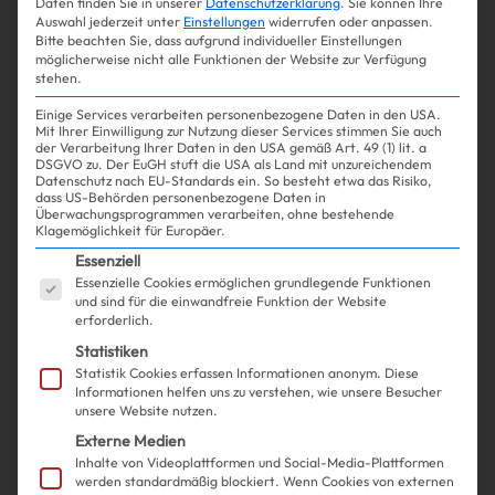
Daten finden Sie in unserer
Datenschutzerklärung
.
Sie können Ihre
Auswahl jederzeit unter
Einstellungen
widerrufen oder anpassen.
Bitte beachten Sie, dass aufgrund individueller Einstellungen
möglicherweise nicht alle Funktionen der Website zur Verfügung
stehen.
Einige Services verarbeiten personenbezogene Daten in den USA.
Mit Ihrer Einwilligung zur Nutzung dieser Services stimmen Sie auch
der Verarbeitung Ihrer Daten in den USA gemäß Art. 49 (1) lit. a
DSGVO zu. Der EuGH stuft die USA als Land mit unzureichendem
Datenschutz nach EU-Standards ein. So besteht etwa das Risiko,
dass US-Behörden personenbezogene Daten in
Überwachungsprogrammen verarbeiten, ohne bestehende
Klagemöglichkeit für Europäer.
Shopping
Fashion
| 28.03.2025
Es folgt eine Liste der Service-Gruppen, für die ein
Essenziell
Essenzielle Cookies ermöglichen grundlegende Funktionen
Wir wissen nicht, ob wir dieses
und sind für die einwandfreie Funktion der Website
erforderlich.
Piercing verstörend oder fancy
Statistiken
Statistik Cookies erfassen Informationen anonym. Diese
finden
Informationen helfen uns zu verstehen, wie unsere Besucher
unsere Website nutzen.
Externe Medien
Inhalte von Videoplattformen und Social-Media-Plattformen
werden standardmäßig blockiert. Wenn Cookies von externen
Mehr lesen