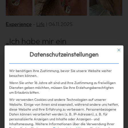
Gossip
Experience
Experience
Life
| 04.11.2025
Win Win
„Ich habe mir ein
Schlangenbiss-Piercing machen
Mit die
Datenschutzeinstellungen
lassen & bin im Krankenhaus
gelandet!“
Wir benötigen Ihre Zustimmung, bevor Sie unsere Website weiter
besuchen können.
Wenn Sie unter 16 Jahre alt sind und Ihre Zustimmung zu freiwilligen
Diensten geben möchten, müssen Sie Ihre Erziehungsberechtigten
um Erlaubnis bitten.
Mehr lesen
Wir verwenden Cookies und andere Technologien auf unserer
Website. Einige von ihnen sind essenziell, während andere uns helfen,
diese Website und Ihre Erfahrung zu verbessern.
Personenbezogene
Daten können verarbeitet werden (z. B. IP-Adressen), z. B. für
personalisierte Anzeigen und Inhalte oder Anzeigen- und
Inhaltsmessung.
Weitere Informationen über die Verwendung Ihrer