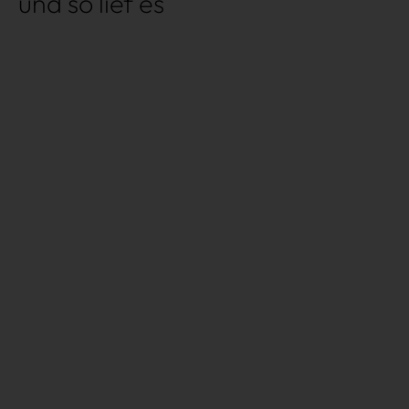
und so lief es
Über uns
Kooperationen
Datenschutz
Impressum
AGB
Très Click
Über uns
Kooperationen
Newsletter
Instagram
Impressum
AGB
Datenschutz
Datenschutzeinstellungen