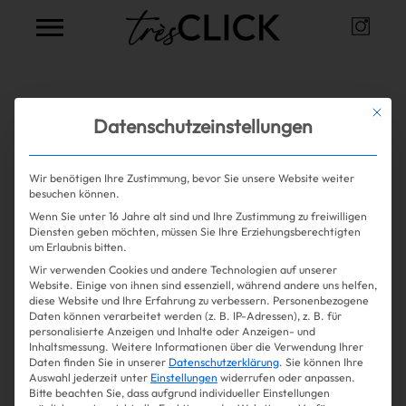
Instag
Très Click
Alle Artikel zum Thema
Pilates
Mit die
Datenschutzeinstellungen
Wir benötigen Ihre Zustimmung, bevor Sie unsere Website weiter
Mehr lesen
besuchen können.
Wenn Sie unter 16 Jahre alt sind und Ihre Zustimmung zu freiwilligen
Shopping
Diensten geben möchten, müssen Sie Ihre Erziehungsberechtigten
um Erlaubnis bitten.
Wir verwenden Cookies und andere Technologien auf unserer
Gossip
Website. Einige von ihnen sind essenziell, während andere uns helfen,
diese Website und Ihre Erfahrung zu verbessern.
Personenbezogene
Daten können verarbeitet werden (z. B. IP-Adressen), z. B. für
Experience
personalisierte Anzeigen und Inhalte oder Anzeigen- und
Inhaltsmessung.
Weitere Informationen über die Verwendung Ihrer
Daten finden Sie in unserer
Datenschutzerklärung
.
Sie können Ihre
Win Win
Auswahl jederzeit unter
Einstellungen
widerrufen oder anpassen.
Bitte beachten Sie, dass aufgrund individueller Einstellungen