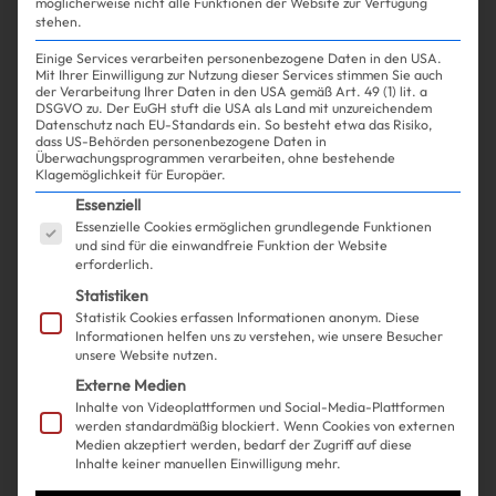
möglicherweise nicht alle Funktionen der Website zur Verfügung
stehen.
Einige Services verarbeiten personenbezogene Daten in den USA.
Mit Ihrer Einwilligung zur Nutzung dieser Services stimmen Sie auch
Experience
Life
Shopping
| 17.06.2025
der Verarbeitung Ihrer Daten in den USA gemäß Art. 49 (1) lit. a
DSGVO zu. Der EuGH stuft die USA als Land mit unzureichendem
Datenschutz nach EU-Standards ein. So besteht etwa das Risiko,
dass US-Behörden personenbezogene Daten in
Diese eine Pilates-Pose ist
Überwachungsprogrammen verarbeiten, ohne bestehende
Klagemöglichkeit für Europäer.
besser für deine Hüfte als 2
Es folgt eine Liste der Service-Gruppen, für die ein
Essenziell
Essenzielle Cookies ermöglichen grundlegende Funktionen
Stunden Massage
und sind für die einwandfreie Funktion der Website
erforderlich.
Statistiken
Statistik Cookies erfassen Informationen anonym. Diese
Informationen helfen uns zu verstehen, wie unsere Besucher
unsere Website nutzen.
Externe Medien
Inhalte von Videoplattformen und Social-Media-Plattformen
werden standardmäßig blockiert. Wenn Cookies von externen
Medien akzeptiert werden, bedarf der Zugriff auf diese
Inhalte keiner manuellen Einwilligung mehr.