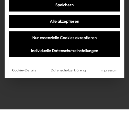
Speichern
Très Click
Alle akzeptieren
Über uns
Kooperationen
Nur essenzielle Cookies akzeptieren
Über uns
Kooperationen
Newsletter
Individuelle Datenschutzeinstellungen
Datenschutz
Impressum
AGB
Instagram
Impressum
Cookie-Details
Datenschutzerklärung
Impressum
AGB
Datenschutz
Datenschutzeinstellungen