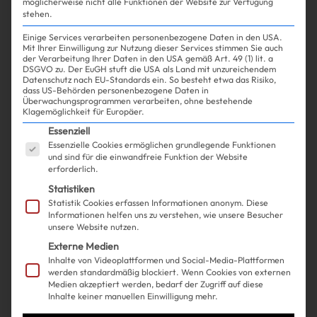
möglicherweise nicht alle Funktionen der Website zur Verfügung
stehen.
Einige Services verarbeiten personenbezogene Daten in den USA.
Mit Ihrer Einwilligung zur Nutzung dieser Services stimmen Sie auch
Shopping
Beauty
| 11.11.2024
der Verarbeitung Ihrer Daten in den USA gemäß Art. 49 (1) lit. a
DSGVO zu. Der EuGH stuft die USA als Land mit unzureichendem
Datenschutz nach EU-Standards ein. So besteht etwa das Risiko,
dass US-Behörden personenbezogene Daten in
Bella Hadid hat jetzt passend zu
Überwachungsprogrammen verarbeiten, ohne bestehende
Klagemöglichkeit für Europäer.
ihrer Horse-Era auch noch ein
Es folgt eine Liste der Service-Gruppen, für die ein
Essenziell
Essenzielle Cookies ermöglichen grundlegende Funktionen
Pony
und sind für die einwandfreie Funktion der Website
erforderlich.
Statistiken
Statistik Cookies erfassen Informationen anonym. Diese
Informationen helfen uns zu verstehen, wie unsere Besucher
unsere Website nutzen.
Externe Medien
Inhalte von Videoplattformen und Social-Media-Plattformen
werden standardmäßig blockiert. Wenn Cookies von externen
Medien akzeptiert werden, bedarf der Zugriff auf diese
Inhalte keiner manuellen Einwilligung mehr.