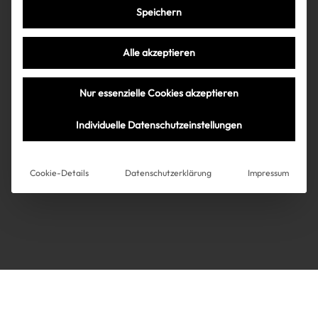
Speichern
Très Click
Alle akzeptieren
Über uns
Kooperationen
Nur essenzielle Cookies akzeptieren
Über uns
Kooperationen
Newsletter
Individuelle Datenschutzeinstellungen
Datenschutz
Impressum
AGB
Instagram
Impressum
Cookie-Details
Datenschutzerklärung
Impressum
AGB
Datenschutz
Datenschutzeinstellungen