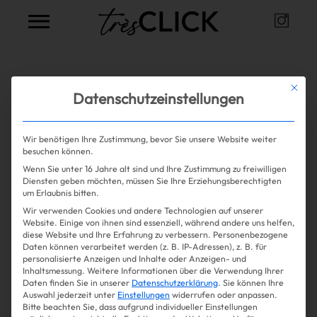
Instag
Très Click
Alle Artikel zum Thema
pony
Mit die
Datenschutzeinstellungen
Wir benötigen Ihre Zustimmung, bevor Sie unsere Website weiter
Mehr lesen
besuchen können.
Wenn Sie unter 16 Jahre alt sind und Ihre Zustimmung zu freiwilligen
Shopping
Diensten geben möchten, müssen Sie Ihre Erziehungsberechtigten
um Erlaubnis bitten.
Wir verwenden Cookies und andere Technologien auf unserer
Gossip
Website. Einige von ihnen sind essenziell, während andere uns helfen,
diese Website und Ihre Erfahrung zu verbessern.
Personenbezogene
Daten können verarbeitet werden (z. B. IP-Adressen), z. B. für
Experience
personalisierte Anzeigen und Inhalte oder Anzeigen- und
Inhaltsmessung.
Weitere Informationen über die Verwendung Ihrer
Daten finden Sie in unserer
Datenschutzerklärung
.
Sie können Ihre
Win Win
Auswahl jederzeit unter
Einstellungen
widerrufen oder anpassen.
Bitte beachten Sie, dass aufgrund individueller Einstellungen