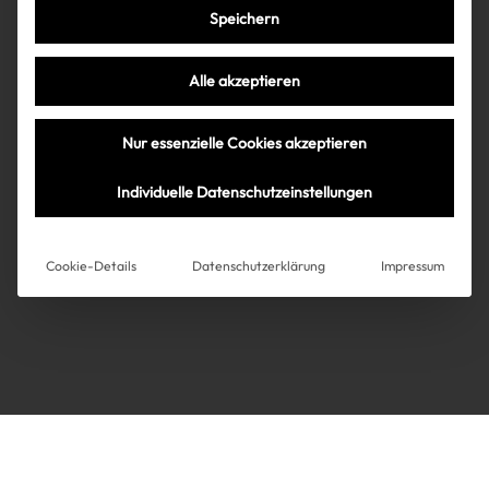
Speichern
Très Click
Alle akzeptieren
Über uns
Kooperationen
Nur essenzielle Cookies akzeptieren
Über uns
Kooperationen
Newsletter
Individuelle Datenschutzeinstellungen
Datenschutz
Impressum
AGB
Instagram
Impressum
Cookie-Details
Datenschutzerklärung
Impressum
AGB
Datenschutz
Datenschutzeinstellungen