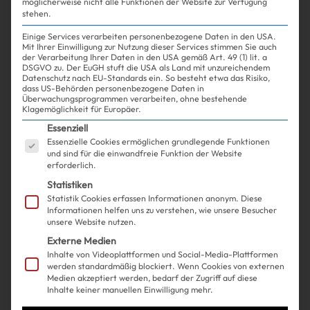
möglicherweise nicht alle Funktionen der Website zur Verfügung
stehen.
Einige Services verarbeiten personenbezogene Daten in den USA.
Mit Ihrer Einwilligung zur Nutzung dieser Services stimmen Sie auch
der Verarbeitung Ihrer Daten in den USA gemäß Art. 49 (1) lit. a
DSGVO zu. Der EuGH stuft die USA als Land mit unzureichendem
Datenschutz nach EU-Standards ein. So besteht etwa das Risiko,
Shopping
Fashion
| 11.09.2024
dass US-Behörden personenbezogene Daten in
Überwachungsprogrammen verarbeiten, ohne bestehende
Klagemöglichkeit für Europäer.
Red Carpet-Debüt für Margot
Es folgt eine Liste der Service-Gruppen, für die ein
Essenziell
Essenzielle Cookies ermöglichen grundlegende Funktionen
Robbies Babybauch in einem
und sind für die einwandfreie Funktion der Website
erforderlich.
Kleid, das auch wir tragen
Statistiken
können
Statistik Cookies erfassen Informationen anonym. Diese
Informationen helfen uns zu verstehen, wie unsere Besucher
unsere Website nutzen.
Externe Medien
Inhalte von Videoplattformen und Social-Media-Plattformen
werden standardmäßig blockiert. Wenn Cookies von externen
Medien akzeptiert werden, bedarf der Zugriff auf diese
Inhalte keiner manuellen Einwilligung mehr.