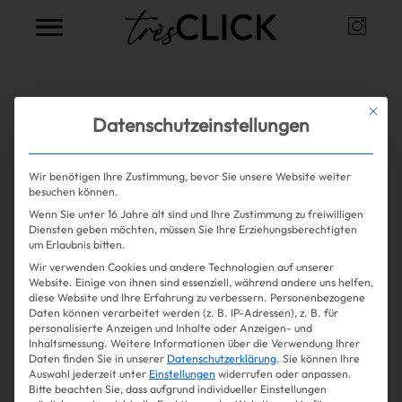
Instag
Très Click
Alle Artikel zum Thema
Mit die
Datenschutzeinstellungen
Pregnancy
Wir benötigen Ihre Zustimmung, bevor Sie unsere Website weiter
besuchen können.
Wenn Sie unter 16 Jahre alt sind und Ihre Zustimmung zu freiwilligen
Mehr lesen
Shopping
Diensten geben möchten, müssen Sie Ihre Erziehungsberechtigten
um Erlaubnis bitten.
Wir verwenden Cookies und andere Technologien auf unserer
Gossip
Website. Einige von ihnen sind essenziell, während andere uns helfen,
diese Website und Ihre Erfahrung zu verbessern.
Personenbezogene
Daten können verarbeitet werden (z. B. IP-Adressen), z. B. für
Experience
personalisierte Anzeigen und Inhalte oder Anzeigen- und
Inhaltsmessung.
Weitere Informationen über die Verwendung Ihrer
Daten finden Sie in unserer
Datenschutzerklärung
.
Sie können Ihre
Win Win
Auswahl jederzeit unter
Einstellungen
widerrufen oder anpassen.
Bitte beachten Sie, dass aufgrund individueller Einstellungen