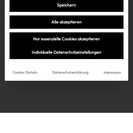
Speichern
Très Click
Alle akzeptieren
Über uns
Kooperationen
Nur essenzielle Cookies akzeptieren
Über uns
Kooperationen
Newsletter
Individuelle Datenschutzeinstellungen
Datenschutz
Impressum
AGB
Instagram
Impressum
Cookie-Details
Datenschutzerklärung
Impressum
AGB
Datenschutz
Datenschutzeinstellungen