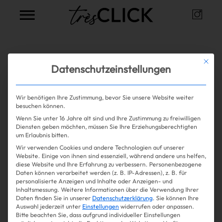
Instag
Très Click
Alle Artikel zum Thema
Rapp
Mit die
Datenschutzeinstellungen
Wir benötigen Ihre Zustimmung, bevor Sie unsere Website weiter
Mehr lesen
besuchen können.
Wenn Sie unter 16 Jahre alt sind und Ihre Zustimmung zu freiwilligen
Shopping
Diensten geben möchten, müssen Sie Ihre Erziehungsberechtigten
um Erlaubnis bitten.
Wir verwenden Cookies und andere Technologien auf unserer
Gossip
Website. Einige von ihnen sind essenziell, während andere uns helfen,
diese Website und Ihre Erfahrung zu verbessern.
Personenbezogene
Daten können verarbeitet werden (z. B. IP-Adressen), z. B. für
Experience
personalisierte Anzeigen und Inhalte oder Anzeigen- und
Inhaltsmessung.
Weitere Informationen über die Verwendung Ihrer
Daten finden Sie in unserer
Datenschutzerklärung
.
Sie können Ihre
Win Win
Auswahl jederzeit unter
Einstellungen
widerrufen oder anpassen.
Bitte beachten Sie, dass aufgrund individueller Einstellungen