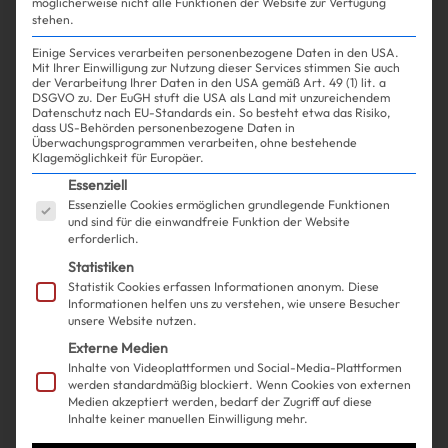
möglicherweise nicht alle Funktionen der Website zur Verfügung
stehen.
Einige Services verarbeiten personenbezogene Daten in den USA.
Mit Ihrer Einwilligung zur Nutzung dieser Services stimmen Sie auch
Shopping
Beauty
| 21.11.2024
der Verarbeitung Ihrer Daten in den USA gemäß Art. 49 (1) lit. a
DSGVO zu. Der EuGH stuft die USA als Land mit unzureichendem
Datenschutz nach EU-Standards ein. So besteht etwa das Risiko,
dass US-Behörden personenbezogene Daten in
Wir haben mit Badmómzjay
Überwachungsprogrammen verarbeiten, ohne bestehende
Klagemöglichkeit für Europäer.
über ihre neue Bad Cosmetics
Es folgt eine Liste der Service-Gruppen, für die ein
Essenziell
Essenzielle Cookies ermöglichen grundlegende Funktionen
Mascara, ihre Haare & neue
und sind für die einwandfreie Funktion der Website
erforderlich.
Songs gesprochen
Statistiken
Statistik Cookies erfassen Informationen anonym. Diese
Informationen helfen uns zu verstehen, wie unsere Besucher
unsere Website nutzen.
Externe Medien
Inhalte von Videoplattformen und Social-Media-Plattformen
werden standardmäßig blockiert. Wenn Cookies von externen
Medien akzeptiert werden, bedarf der Zugriff auf diese
Inhalte keiner manuellen Einwilligung mehr.