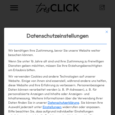
Instag
Très Click
Alle Artikel zum Thema
Mit die
Datenschutzeinstellungen
Relationship
Wir benötigen Ihre Zustimmung, bevor Sie unsere Website weiter
besuchen können.
Wenn Sie unter 16 Jahre alt sind und Ihre Zustimmung zu freiwilligen
Mehr lesen
Shopping
Diensten geben möchten, müssen Sie Ihre Erziehungsberechtigten
Experience
Life
| 01.08.2024
um Erlaubnis bitten.
Wir verwenden Cookies und andere Technologien auf unserer
Gossip
Boyfriend-Blindness? Habe ich
Website. Einige von ihnen sind essenziell, während andere uns helfen,
diese Website und Ihre Erfahrung zu verbessern.
Personenbezogene
selbst 10 Jahre lang gehabt
Daten können verarbeitet werden (z. B. IP-Adressen), z. B. für
Experience
personalisierte Anzeigen und Inhalte oder Anzeigen- und
Inhaltsmessung.
Weitere Informationen über die Verwendung Ihrer
Daten finden Sie in unserer
Datenschutzerklärung
.
Sie können Ihre
Win Win
Auswahl jederzeit unter
Einstellungen
widerrufen oder anpassen.
Bitte beachten Sie, dass aufgrund individueller Einstellungen