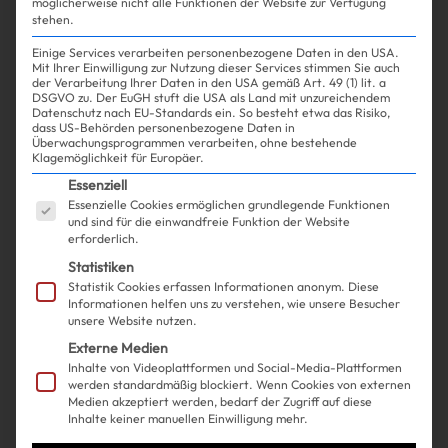
möglicherweise nicht alle Funktionen der Website zur Verfügung
stehen.
Einige Services verarbeiten personenbezogene Daten in den USA.
Mit Ihrer Einwilligung zur Nutzung dieser Services stimmen Sie auch
der Verarbeitung Ihrer Daten in den USA gemäß Art. 49 (1) lit. a
DSGVO zu. Der EuGH stuft die USA als Land mit unzureichendem
Datenschutz nach EU-Standards ein. So besteht etwa das Risiko,
dass US-Behörden personenbezogene Daten in
Überwachungsprogrammen verarbeiten, ohne bestehende
Klagemöglichkeit für Europäer.
Es folgt eine Liste der Service-Gruppen, für die ein
Essenziell
Essenzielle Cookies ermöglichen grundlegende Funktionen
und sind für die einwandfreie Funktion der Website
erforderlich.
Statistiken
Statistik Cookies erfassen Informationen anonym. Diese
Informationen helfen uns zu verstehen, wie unsere Besucher
unsere Website nutzen.
Externe Medien
Inhalte von Videoplattformen und Social-Media-Plattformen
werden standardmäßig blockiert. Wenn Cookies von externen
Medien akzeptiert werden, bedarf der Zugriff auf diese
Inhalte keiner manuellen Einwilligung mehr.