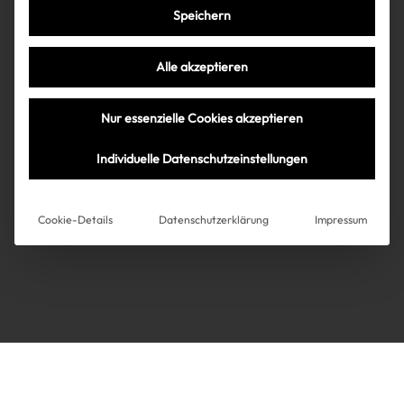
Speichern
Très Click
Alle akzeptieren
Über uns
Kooperationen
Nur essenzielle Cookies akzeptieren
Über uns
Kooperationen
Newsletter
Individuelle Datenschutzeinstellungen
Datenschutz
Impressum
AGB
Instagram
Impressum
Cookie-Details
Datenschutzerklärung
Impressum
AGB
Datenschutz
Datenschutzeinstellungen