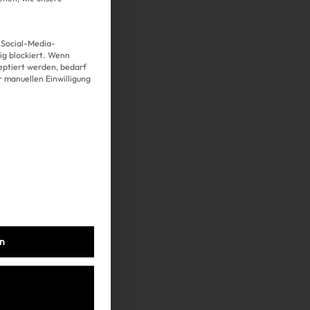
 Social-Media-
g blockiert. Wenn
Über uns
eptiert werden, bedarf
er manuellen Einwilligung
Kooperationen
Datenschutz
Impressum
AGB
en