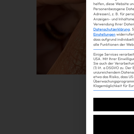
helfen, diese Website un
Personenbezogene Daten
Adressen), z. B. für per
Gossip
Anzeigen- und Inhaltsm
Verwendung Ihrer Daten 
Datenschutzerklärung
.
S
Einstellungen
widerrufen
dass aufgrund individuel
alle Funktionen der Web
Einige Services verarbe
USA. Mit Ihrer Einwillig
Sie auch der Verarbeitu
(1) lit. a DSGVO zu. Der
unzureichendem Datensc
etwa das Risiko, dass 
Überwachungsprogramme
Experience
Klagemöglichkeit für Eu