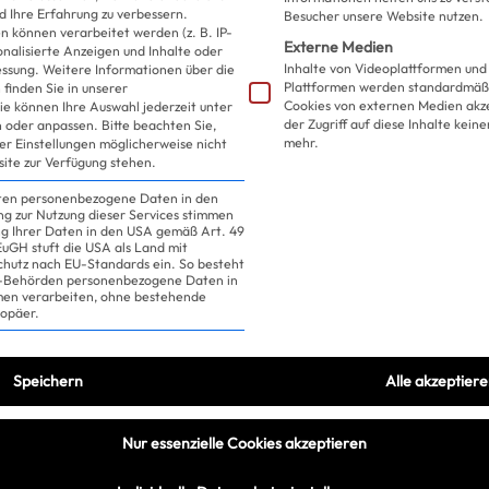
Twist!
d Ihre Erfahrung zu verbessern.
Besucher unsere Website nutzen.
 können verarbeitet werden (z. B. IP-
Externe Medien
sonalisierte Anzeigen und Inhalte oder
Merry, Nail-mas!
Inhalte von Videoplattformen und
essung.
Weitere Informationen über die
Plattformen werden standardmäßi
finden Sie in unserer
Cookies von externen Medien akz
ie können Ihre Auswahl jederzeit unter
der Zugriff auf diese Inhalte kein
 oder anpassen.
Bitte beachten Sie,
mehr.
ler Einstellungen möglicherweise nicht
site zur Verfügung stehen.
iten personenbezogene Daten in den
ung zur Nutzung dieser Services stimmen
ng Ihrer Daten in den USA gemäß Art. 49
 EuGH stuft die USA als Land mit
hutz nach EU-Standards ein. So besteht
US-Behörden personenbezogene Daten in
n verarbeiten, ohne bestehende
ropäer.
Speichern
Alle akzeptier
Nur essenzielle Cookies akzeptieren