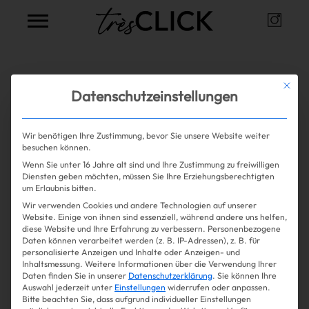
Instag
Très Click
Alle Artikel zum Thema
Mit die
Datenschutzeinstellungen
Schlagjeans
Wir benötigen Ihre Zustimmung, bevor Sie unsere Website weiter
besuchen können.
Wenn Sie unter 16 Jahre alt sind und Ihre Zustimmung zu freiwilligen
Mehr lesen
Shopping
Diensten geben möchten, müssen Sie Ihre Erziehungsberechtigten
um Erlaubnis bitten.
Wir verwenden Cookies und andere Technologien auf unserer
Gossip
Website. Einige von ihnen sind essenziell, während andere uns helfen,
diese Website und Ihre Erfahrung zu verbessern.
Personenbezogene
Daten können verarbeitet werden (z. B. IP-Adressen), z. B. für
Experience
personalisierte Anzeigen und Inhalte oder Anzeigen- und
Inhaltsmessung.
Weitere Informationen über die Verwendung Ihrer
Daten finden Sie in unserer
Datenschutzerklärung
.
Sie können Ihre
Win Win
Auswahl jederzeit unter
Einstellungen
widerrufen oder anpassen.
Bitte beachten Sie, dass aufgrund individueller Einstellungen