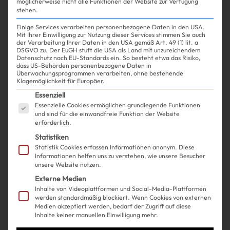
möglicherweise nicht alle Funktionen der Website zur Verfügung
stehen.
Einige Services verarbeiten personenbezogene Daten in den USA.
Mit Ihrer Einwilligung zur Nutzung dieser Services stimmen Sie auch
der Verarbeitung Ihrer Daten in den USA gemäß Art. 49 (1) lit. a
DSGVO zu. Der EuGH stuft die USA als Land mit unzureichendem
Datenschutz nach EU-Standards ein. So besteht etwa das Risiko,
Shopping
Fashion
| 11.02.2025
dass US-Behörden personenbezogene Daten in
Überwachungsprogrammen verarbeiten, ohne bestehende
Klagemöglichkeit für Europäer.
Kendrick Lamars Céline-
Es folgt eine Liste der Service-Gruppen, für die ein
Essenziell
Essenzielle Cookies ermöglichen grundlegende Funktionen
Schlagjeans sorgt für
und sind für die einwandfreie Funktion der Website
erforderlich.
Schlagzeilen
Statistiken
Statistik Cookies erfassen Informationen anonym. Diese
Informationen helfen uns zu verstehen, wie unsere Besucher
unsere Website nutzen.
Externe Medien
Inhalte von Videoplattformen und Social-Media-Plattformen
werden standardmäßig blockiert. Wenn Cookies von externen
Medien akzeptiert werden, bedarf der Zugriff auf diese
Inhalte keiner manuellen Einwilligung mehr.