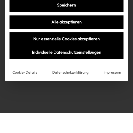
Speichern
Très Click
Alle akzeptieren
Über uns
Kooperationen
Nur essenzielle Cookies akzeptieren
Über uns
Kooperationen
Newsletter
Individuelle Datenschutzeinstellungen
Datenschutz
Impressum
AGB
Instagram
Impressum
Cookie-Details
Datenschutzerklärung
Impressum
AGB
Datenschutz
Datenschutzeinstellungen