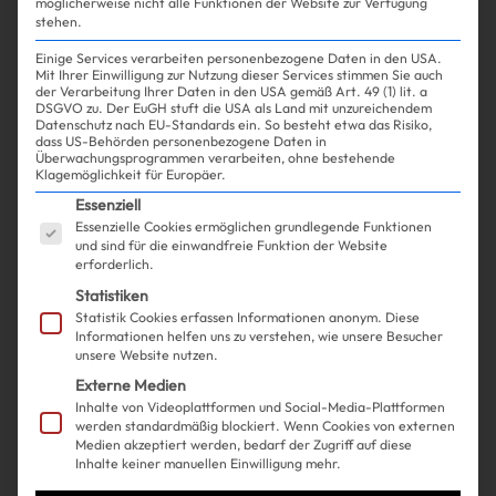
möglicherweise nicht alle Funktionen der Website zur Verfügung
stehen.
Einige Services verarbeiten personenbezogene Daten in den USA.
Mit Ihrer Einwilligung zur Nutzung dieser Services stimmen Sie auch
31.01.2025
der Verarbeitung Ihrer Daten in den USA gemäß Art. 49 (1) lit. a
DSGVO zu. Der EuGH stuft die USA als Land mit unzureichendem
Datenschutz nach EU-Standards ein. So besteht etwa das Risiko,
dass US-Behörden personenbezogene Daten in
Dua Lipa trägt eine
Überwachungsprogrammen verarbeiten, ohne bestehende
Klagemöglichkeit für Europäer.
Riesenschleife und sieht
Es folgt eine Liste der Service-Gruppen, für die ein
Essenziell
Essenzielle Cookies ermöglichen grundlegende Funktionen
trotzdem NICHT aus wie
und sind für die einwandfreie Funktion der Website
erforderlich.
Minnie-Mouse
Statistiken
Statistik Cookies erfassen Informationen anonym. Diese
Informationen helfen uns zu verstehen, wie unsere Besucher
unsere Website nutzen.
Externe Medien
Inhalte von Videoplattformen und Social-Media-Plattformen
werden standardmäßig blockiert. Wenn Cookies von externen
Medien akzeptiert werden, bedarf der Zugriff auf diese
Inhalte keiner manuellen Einwilligung mehr.