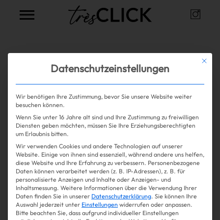
Instag
Très Click
Alle Artikel zum Thema
schleife
Mit die
Datenschutzeinstellungen
Wir benötigen Ihre Zustimmung, bevor Sie unsere Website weiter
Mehr lesen
besuchen können.
Wenn Sie unter 16 Jahre alt sind und Ihre Zustimmung zu freiwilligen
Shopping
Diensten geben möchten, müssen Sie Ihre Erziehungsberechtigten
um Erlaubnis bitten.
Wir verwenden Cookies und andere Technologien auf unserer
Gossip
Website. Einige von ihnen sind essenziell, während andere uns helfen,
diese Website und Ihre Erfahrung zu verbessern.
Personenbezogene
Daten können verarbeitet werden (z. B. IP-Adressen), z. B. für
Experience
personalisierte Anzeigen und Inhalte oder Anzeigen- und
Inhaltsmessung.
Weitere Informationen über die Verwendung Ihrer
Daten finden Sie in unserer
Datenschutzerklärung
.
Sie können Ihre
Win Win
Auswahl jederzeit unter
Einstellungen
widerrufen oder anpassen.
Bitte beachten Sie, dass aufgrund individueller Einstellungen