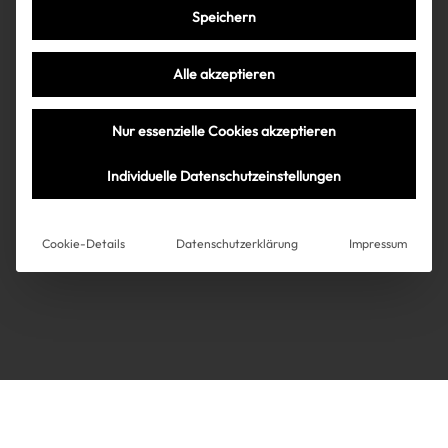
Speichern
Très Click
Alle akzeptieren
Über uns
Kooperationen
Nur essenzielle Cookies akzeptieren
Über uns
Kooperationen
Newsletter
Individuelle Datenschutzeinstellungen
Datenschutz
Impressum
AGB
Instagram
Impressum
Cookie-Details
Datenschutzerklärung
Impressum
AGB
Datenschutz
Datenschutzeinstellungen