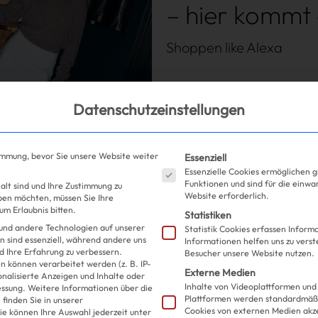
– hier kommt 
Shoppen like Alexa
Datenschutzeinstellungen
Es folgt eine Liste der S
immung, bevor Sie unsere Website weiter
Essenziell
Essenzielle Cookies ermöglichen 
Funktionen und sind für die einwa
alt sind und Ihre Zustimmung zu
Website erforderlich.
eben möchten, müssen Sie Ihre
m Erlaubnis bitten.
Statistiken
und andere Technologien auf unserer
Statistik Cookies erfassen Infor
n sind essenziell, während andere uns
Informationen helfen uns zu verst
d Ihre Erfahrung zu verbessern.
Besucher unsere Website nutzen.
 können verarbeitet werden (z. B. IP-
eine eigene
Externe Medien
sonalisierte Anzeigen und Inhalte oder
Inhalte von Videoplattformen und
essung.
Weitere Informationen über die
Plattformen werden standardmäßi
finden Sie in unserer
form
Cookies von externen Medien akz
ie können Ihre Auswahl jederzeit unter