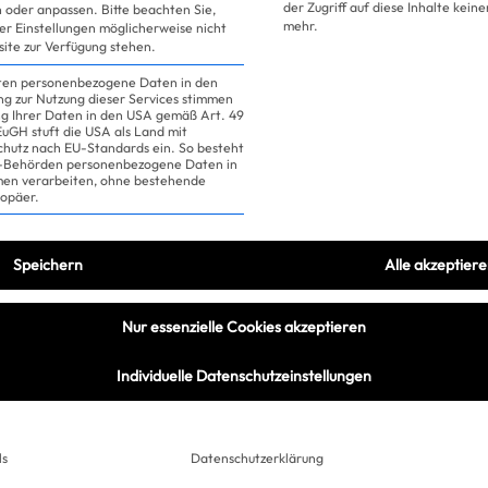
der Zugriff auf diese Inhalte kein
 oder anpassen.
Bitte beachten Sie,
mehr.
ler Einstellungen möglicherweise nicht
site zur Verfügung stehen.
iten personenbezogene Daten in den
ung zur Nutzung dieser Services stimmen
ng Ihrer Daten in den USA gemäß Art. 49
 EuGH stuft die USA als Land mit
hutz nach EU-Standards ein. So besteht
US-Behörden personenbezogene Daten in
n verarbeiten, ohne bestehende
ropäer.
Speichern
Alle akzeptier
Nur essenzielle Cookies akzeptieren
19.06.2024
Individuelle Datenschutzeinstellungen
Der Trend zu
ls
Datenschutzerklärung