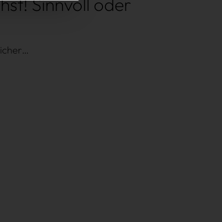
st! Sinnvoll oder
sicher…
Impressum
AGB