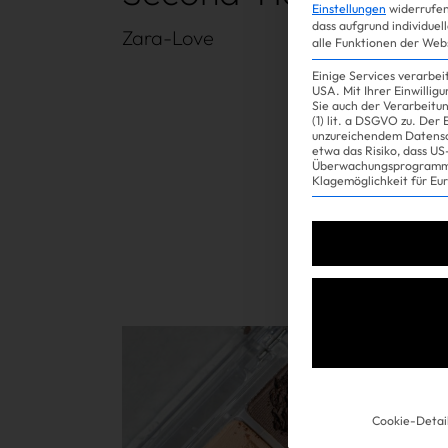
Einstellungen
widerrufen
dass aufgrund individuel
Zara-Love
alle Funktionen der Web
Einige Services verarbe
USA. Mit Ihrer Einwillig
Sie auch der Verarbeitu
(1) lit. a DSGVO zu. Der
unzureichendem Datensc
etwa das Risiko, dass 
Überwachungsprogramme
Klagemöglichkeit für Eu
Experience
Mehr lesen
Cookie-Detai