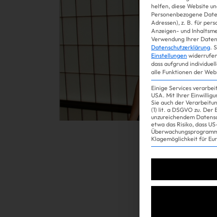
helfen, diese Website un
Personenbezogene Daten
Adressen), z. B. für per
Gossip
Anzeigen- und Inhaltsm
Verwendung Ihrer Daten 
Datenschutzerklärung
.
S
Einstellungen
widerrufen
dass aufgrund individuel
alle Funktionen der Web
Einige Services verarbe
USA. Mit Ihrer Einwillig
Sie auch der Verarbeitu
(1) lit. a DSGVO zu. Der
unzureichendem Datensc
etwa das Risiko, dass 
Überwachungsprogramme
Experience
Klagemöglichkeit für Eu