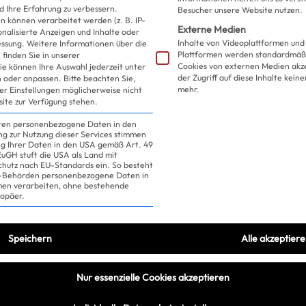
d Ihre Erfahrung zu verbessern.
Besucher unsere Website nutzen.
Und wir auch!
 können verarbeitet werden (z. B. IP-
Externe Medien
sonalisierte Anzeigen und Inhalte oder
Inhalte von Videoplattformen und
essung.
Weitere Informationen über die
Plattformen werden standardmäßi
finden Sie in unserer
Cookies von externen Medien akz
ie können Ihre Auswahl jederzeit unter
der Zugriff auf diese Inhalte kein
 oder anpassen.
Bitte beachten Sie,
mehr.
ler Einstellungen möglicherweise nicht
site zur Verfügung stehen.
iten personenbezogene Daten in den
ung zur Nutzung dieser Services stimmen
ng Ihrer Daten in den USA gemäß Art. 49
 EuGH stuft die USA als Land mit
hutz nach EU-Standards ein. So besteht
US-Behörden personenbezogene Daten in
n verarbeiten, ohne bestehende
ropäer.
Speichern
Alle akzeptier
Nur essenzielle Cookies akzeptieren