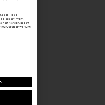
 Social-Media-
g blockiert. Wenn
Über uns
eptiert werden, bedarf
er manuellen Einwilligung
Kooperationen
Datenschutz
Impressum
AGB
en