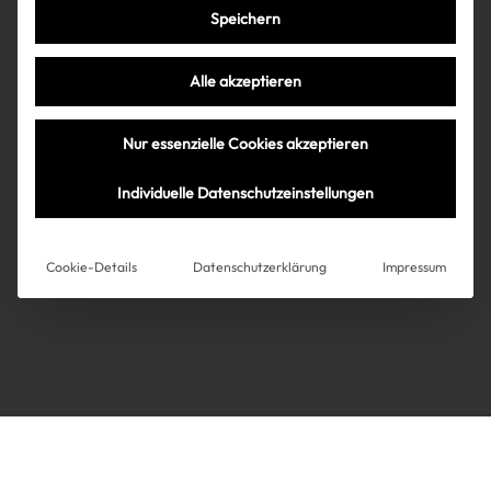
Speichern
Très Click
Alle akzeptieren
Über uns
Kooperationen
Nur essenzielle Cookies akzeptieren
Über uns
Kooperationen
Newsletter
Individuelle Datenschutzeinstellungen
Datenschutz
Impressum
AGB
Instagram
Impressum
Cookie-Details
Datenschutzerklärung
Impressum
AGB
Datenschutz
Datenschutzeinstellungen