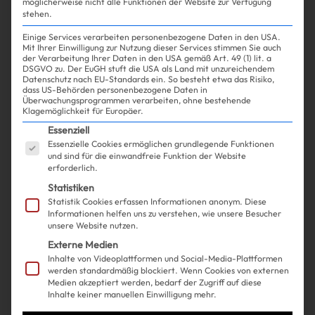
möglicherweise nicht alle Funktionen der Website zur Verfügung
stehen.
Einige Services verarbeiten personenbezogene Daten in den USA.
Mit Ihrer Einwilligung zur Nutzung dieser Services stimmen Sie auch
der Verarbeitung Ihrer Daten in den USA gemäß Art. 49 (1) lit. a
DSGVO zu. Der EuGH stuft die USA als Land mit unzureichendem
Datenschutz nach EU-Standards ein. So besteht etwa das Risiko,
Shopping
Fashion
| 22.10.2024
dass US-Behörden personenbezogene Daten in
Überwachungsprogrammen verarbeiten, ohne bestehende
Klagemöglichkeit für Europäer.
Geschnallt! Diese Shearling-
Es folgt eine Liste der Service-Gruppen, für die ein
Essenziell
Essenzielle Cookies ermöglichen grundlegende Funktionen
Jackets sind die wärmste Wahl
und sind für die einwandfreie Funktion der Website
erforderlich.
diesen Winter
Statistiken
Statistik Cookies erfassen Informationen anonym. Diese
Informationen helfen uns zu verstehen, wie unsere Besucher
unsere Website nutzen.
Externe Medien
Inhalte von Videoplattformen und Social-Media-Plattformen
werden standardmäßig blockiert. Wenn Cookies von externen
Medien akzeptiert werden, bedarf der Zugriff auf diese
Inhalte keiner manuellen Einwilligung mehr.