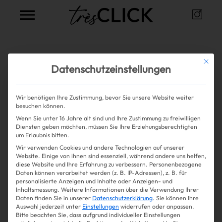
Instag
Très Click
Alle Artikel zum Thema
Mit die
Datenschutzeinstellungen
Shearling
Wir benötigen Ihre Zustimmung, bevor Sie unsere Website weiter
besuchen können.
Wenn Sie unter 16 Jahre alt sind und Ihre Zustimmung zu freiwilligen
Mehr lesen
Shopping
Diensten geben möchten, müssen Sie Ihre Erziehungsberechtigten
um Erlaubnis bitten.
Wir verwenden Cookies und andere Technologien auf unserer
Gossip
Website. Einige von ihnen sind essenziell, während andere uns helfen,
diese Website und Ihre Erfahrung zu verbessern.
Personenbezogene
Daten können verarbeitet werden (z. B. IP-Adressen), z. B. für
Experience
personalisierte Anzeigen und Inhalte oder Anzeigen- und
Inhaltsmessung.
Weitere Informationen über die Verwendung Ihrer
Daten finden Sie in unserer
Datenschutzerklärung
.
Sie können Ihre
Win Win
Auswahl jederzeit unter
Einstellungen
widerrufen oder anpassen.
Bitte beachten Sie, dass aufgrund individueller Einstellungen