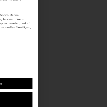
 Social-Media-
g blockiert. Wenn
Über uns
eptiert werden, bedarf
er manuellen Einwilligung
Kooperationen
Datenschutz
Impressum
AGB
en