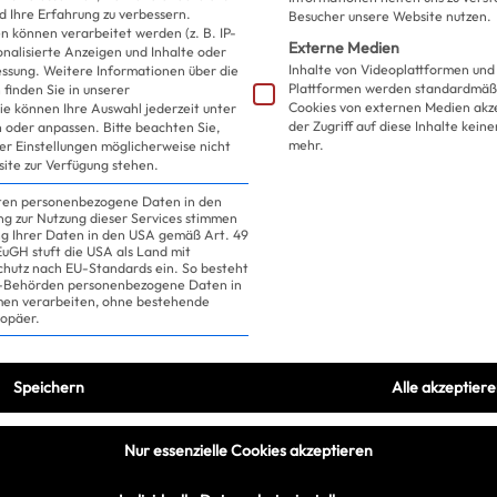
d Ihre Erfahrung zu verbessern.
Besucher unsere Website nutzen.
 können verarbeitet werden (z. B. IP-
Externe Medien
sonalisierte Anzeigen und Inhalte oder
Inhalte von Videoplattformen und
essung.
Weitere Informationen über die
Plattformen werden standardmäßi
finden Sie in unserer
Cookies von externen Medien akz
ie können Ihre Auswahl jederzeit unter
der Zugriff auf diese Inhalte kein
 oder anpassen.
Bitte beachten Sie,
mehr.
ler Einstellungen möglicherweise nicht
site zur Verfügung stehen.
iten personenbezogene Daten in den
ung zur Nutzung dieser Services stimmen
ng Ihrer Daten in den USA gemäß Art. 49
 EuGH stuft die USA als Land mit
hutz nach EU-Standards ein. So besteht
US-Behörden personenbezogene Daten in
n verarbeiten, ohne bestehende
ropäer.
Speichern
Alle akzeptier
Nur essenzielle Cookies akzeptieren