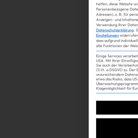
helfen, diese Website un
Personenbezogene Daten
Adressen), z. B. für per
Gossip
Anzeigen- und Inhaltsm
Verwendung Ihrer Daten 
Datenschutzerklärung
.
S
Einstellungen
widerrufen
dass aufgrund individuel
alle Funktionen der Web
Einige Services verarbe
USA. Mit Ihrer Einwillig
Sie auch der Verarbeitu
(1) lit. a DSGVO zu. Der
unzureichendem Datensc
etwa das Risiko, dass 
Überwachungsprogramme
Experience
Klagemöglichkeit für Eu