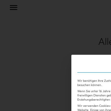
Al
Shopping
Wir benötigen Ihre Zust
besuchen können.
Wenn Sie unter 16 Jahre 
freiwilligen Diensten g
Erziehungsberechtigten u
Wir verwenden Cookies 
Website. Einige von ihne