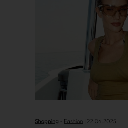
Win Win
Shopping
Mehr lesen
Fashion
| 22.04.2025