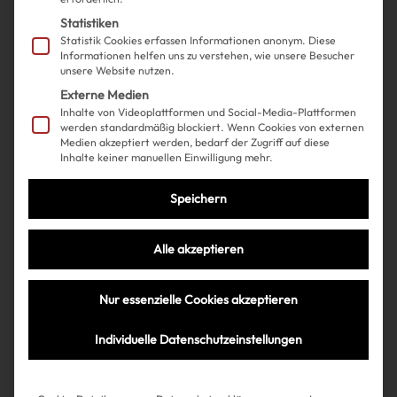
Statistiken
Statistik Cookies erfassen Informationen anonym. Diese
Informationen helfen uns zu verstehen, wie unsere Besucher
unsere Website nutzen.
Externe Medien
Inhalte von Videoplattformen und Social-Media-Plattformen
werden standardmäßig blockiert. Wenn Cookies von externen
Medien akzeptiert werden, bedarf der Zugriff auf diese
Inhalte keiner manuellen Einwilligung mehr.
Shopping
Fashion
| 18.06.2025
Speichern
Wir sind selbst überrascht: Ein
Spitzen-Kopftuch ist das Haar-
Alle akzeptieren
Accessoire of the Moment
Nur essenzielle Cookies akzeptieren
Individuelle Datenschutzeinstellungen