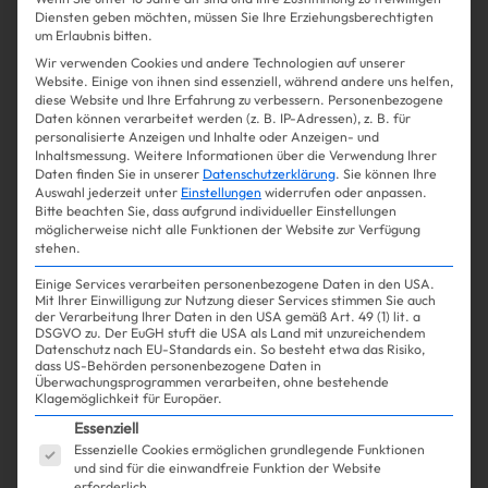
Diensten geben möchten, müssen Sie Ihre Erziehungsberechtigten
Win Win
um Erlaubnis bitten.
Wir verwenden Cookies und andere Technologien auf unserer
Website. Einige von ihnen sind essenziell, während andere uns helfen,
Shopping
Fashion
| 14.07.2025
diese Website und Ihre Erfahrung zu verbessern.
Personenbezogene
Daten können verarbeitet werden (z. B. IP-Adressen), z. B. für
personalisierte Anzeigen und Inhalte oder Anzeigen- und
Zara hat einfach gerade eine
Inhaltsmessung.
Weitere Informationen über die Verwendung Ihrer
Daten finden Sie in unserer
Datenschutzerklärung
.
Sie können Ihre
ganze Sommerkollektion mit
Auswahl jederzeit unter
Einstellungen
widerrufen oder anpassen.
Bitte beachten Sie, dass aufgrund individueller Einstellungen
Broderie Anglaise gelauncht
möglicherweise nicht alle Funktionen der Website zur Verfügung
stehen.
Einige Services verarbeiten personenbezogene Daten in den USA.
Mit Ihrer Einwilligung zur Nutzung dieser Services stimmen Sie auch
der Verarbeitung Ihrer Daten in den USA gemäß Art. 49 (1) lit. a
Mehr lesen
DSGVO zu. Der EuGH stuft die USA als Land mit unzureichendem
Datenschutz nach EU-Standards ein. So besteht etwa das Risiko,
dass US-Behörden personenbezogene Daten in
Überwachungsprogrammen verarbeiten, ohne bestehende
Klagemöglichkeit für Europäer.
Es folgt eine Liste der Service-Gruppen, für die ein
Essenziell
Essenzielle Cookies ermöglichen grundlegende Funktionen
und sind für die einwandfreie Funktion der Website
erforderlich.