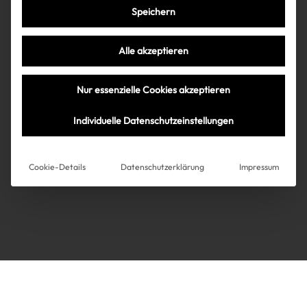
Speichern
Très Click
Alle akzeptieren
Über uns
Kooperationen
Nur essenzielle Cookies akzeptieren
Über uns
Kooperationen
Newsletter
Individuelle Datenschutzeinstellungen
Datenschutz
Impressum
AGB
Instagram
Impressum
Cookie-Details
Datenschutzerklärung
Impressum
AGB
Datenschutz
Datenschutzeinstellungen