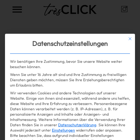
Instag
Très Click
Alle Artikel zum Thema
Mit die
Datenschutzeinstellungen
Sunscreen
Wir benötigen Ihre Zustimmung, bevor Sie unsere Website weiter
besuchen können.
Wenn Sie unter 16 Jahre alt sind und Ihre Zustimmung zu freiwilligen
Mehr lesen
Shopping
Diensten geben möchten, müssen Sie Ihre Erziehungsberechtigten
um Erlaubnis bitten.
Wir verwenden Cookies und andere Technologien auf unserer
Gossip
Website. Einige von ihnen sind essenziell, während andere uns helfen,
diese Website und Ihre Erfahrung zu verbessern.
Personenbezogene
Daten können verarbeitet werden (z. B. IP-Adressen), z. B. für
Experience
personalisierte Anzeigen und Inhalte oder Anzeigen- und
Inhaltsmessung.
Weitere Informationen über die Verwendung Ihrer
Daten finden Sie in unserer
Datenschutzerklärung
.
Sie können Ihre
Win Win
Auswahl jederzeit unter
Einstellungen
widerrufen oder anpassen.
Bitte beachten Sie, dass aufgrund individueller Einstellungen