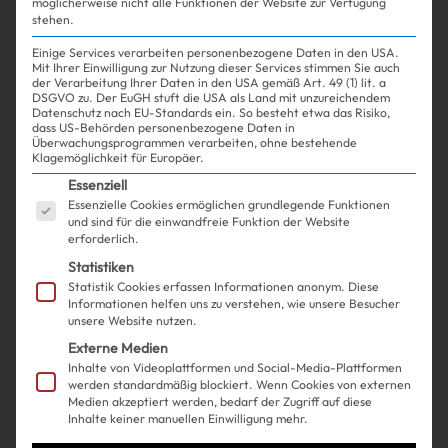
möglicherweise nicht alle Funktionen der Website zur Verfügung
stehen.
Einige Services verarbeiten personenbezogene Daten in den USA.
Mit Ihrer Einwilligung zur Nutzung dieser Services stimmen Sie auch
der Verarbeitung Ihrer Daten in den USA gemäß Art. 49 (1) lit. a
DSGVO zu. Der EuGH stuft die USA als Land mit unzureichendem
Datenschutz nach EU-Standards ein. So besteht etwa das Risiko,
Shopping
Beauty
| 29.04.2025
dass US-Behörden personenbezogene Daten in
Überwachungsprogrammen verarbeiten, ohne bestehende
Klagemöglichkeit für Europäer.
Was ich beim Kauf von
Es folgt eine Liste der Service-Gruppen, für die ein
Essenziell
Essenzielle Cookies ermöglichen grundlegende Funktionen
Sonnenschutz immer falsch
und sind für die einwandfreie Funktion der Website
erforderlich.
gemacht habe
Statistiken
Statistik Cookies erfassen Informationen anonym. Diese
Informationen helfen uns zu verstehen, wie unsere Besucher
unsere Website nutzen.
Externe Medien
Inhalte von Videoplattformen und Social-Media-Plattformen
werden standardmäßig blockiert. Wenn Cookies von externen
Medien akzeptiert werden, bedarf der Zugriff auf diese
Inhalte keiner manuellen Einwilligung mehr.