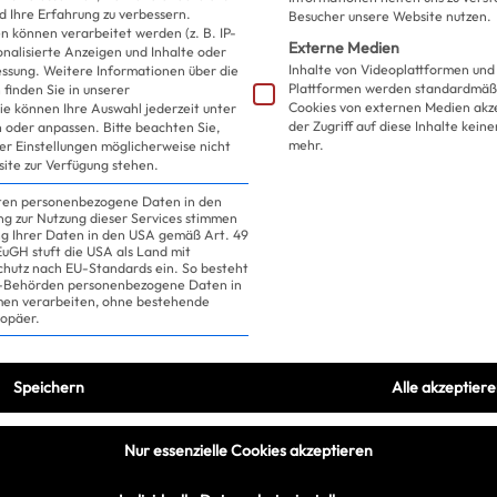
d Ihre Erfahrung zu verbessern.
Besucher unsere Website nutzen.
Sale! Sale! Sale!
 können verarbeitet werden (z. B. IP-
Externe Medien
sonalisierte Anzeigen und Inhalte oder
Inhalte von Videoplattformen und
essung.
Weitere Informationen über die
Plattformen werden standardmäßi
finden Sie in unserer
Cookies von externen Medien akz
ie können Ihre Auswahl jederzeit unter
der Zugriff auf diese Inhalte kein
 oder anpassen.
Bitte beachten Sie,
mehr.
ler Einstellungen möglicherweise nicht
site zur Verfügung stehen.
iten personenbezogene Daten in den
ung zur Nutzung dieser Services stimmen
ng Ihrer Daten in den USA gemäß Art. 49
 EuGH stuft die USA als Land mit
hutz nach EU-Standards ein. So besteht
US-Behörden personenbezogene Daten in
n verarbeiten, ohne bestehende
ropäer.
Speichern
Alle akzeptier
Nur essenzielle Cookies akzeptieren