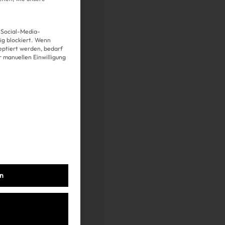
 Social-Media-
g blockiert. Wenn
Über uns
eptiert werden, bedarf
er manuellen Einwilligung
Kooperationen
Datenschutz
Impressum
AGB
en