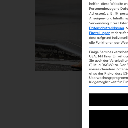
helfen, diese Website un
Personenbezogene Daten
Adressen), z. B. für per
Gossip
Anzeigen- und Inhaltsm
Verwendung Ihrer Daten 
Datenschutzerklärung
.
S
Einstellungen
widerrufen
dass aufgrund individuel
alle Funktionen der Web
Einige Services verarbe
USA. Mit Ihrer Einwillig
Sie auch der Verarbeitu
(1) lit. a DSGVO zu. Der
unzureichendem Datensc
etwa das Risiko, dass 
Überwachungsprogramme
Experience
Klagemöglichkeit für Eu