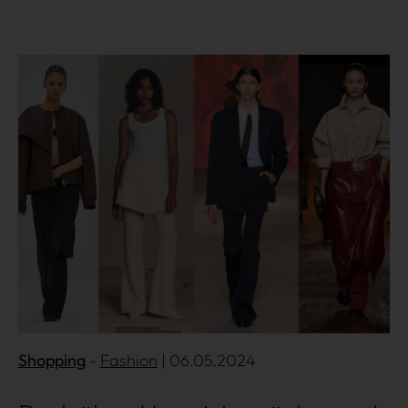
Mehr lesen
Über uns
Kooperationen
Shopping
Fashion
| 06.05.2024
Datenschutz
Impressum
AGB