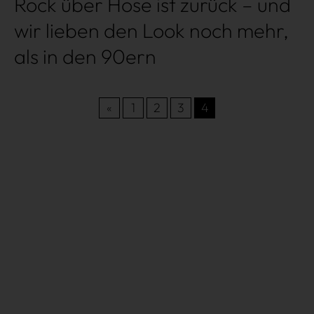
Rock über Hose ist zurück – und
wir lieben den Look noch mehr,
als in den 90ern
«
1
2
3
4
Très Click
Über uns
Kooperationen
Newsletter
Instagram