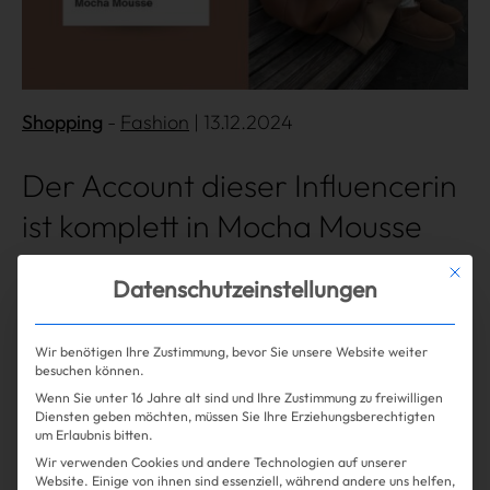
Shopping
Fashion
| 13.12.2024
Der Account dieser Influencerin
ist komplett in Mocha Mousse
getaucht
Mit die
Datenschutzeinstellungen
Wir benötigen Ihre Zustimmung, bevor Sie unsere Website weiter
Mehr lesen
besuchen können.
Wenn Sie unter 16 Jahre alt sind und Ihre Zustimmung zu freiwilligen
Diensten geben möchten, müssen Sie Ihre Erziehungsberechtigten
um Erlaubnis bitten.
Wir verwenden Cookies und andere Technologien auf unserer
Website. Einige von ihnen sind essenziell, während andere uns helfen,