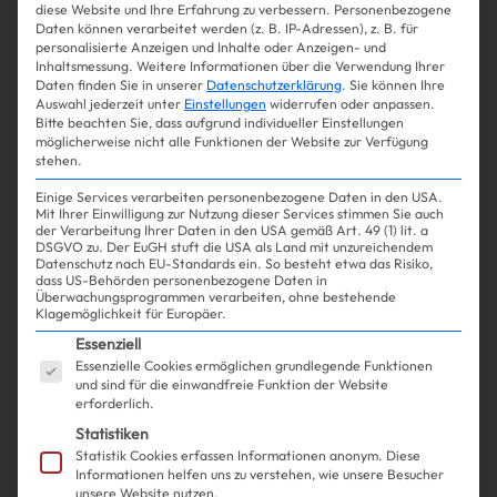
diese Website und Ihre Erfahrung zu verbessern.
Personenbezogene
Daten können verarbeitet werden (z. B. IP-Adressen), z. B. für
personalisierte Anzeigen und Inhalte oder Anzeigen- und
Inhaltsmessung.
Weitere Informationen über die Verwendung Ihrer
Daten finden Sie in unserer
Datenschutzerklärung
.
Sie können Ihre
Auswahl jederzeit unter
Einstellungen
widerrufen oder anpassen.
Bitte beachten Sie, dass aufgrund individueller Einstellungen
möglicherweise nicht alle Funktionen der Website zur Verfügung
stehen.
Einige Services verarbeiten personenbezogene Daten in den USA.
Mit Ihrer Einwilligung zur Nutzung dieser Services stimmen Sie auch
Shopping
Fashion
| 10.12.2024
der Verarbeitung Ihrer Daten in den USA gemäß Art. 49 (1) lit. a
DSGVO zu. Der EuGH stuft die USA als Land mit unzureichendem
Datenschutz nach EU-Standards ein. So besteht etwa das Risiko,
dass US-Behörden personenbezogene Daten in
5 Dinge, die alle French-Girls
Überwachungsprogrammen verarbeiten, ohne bestehende
Klagemöglichkeit für Europäer.
zum Ausgehen anziehen
Es folgt eine Liste der Service-Gruppen, für die ein
Essenziell
Essenzielle Cookies ermöglichen grundlegende Funktionen
und sind für die einwandfreie Funktion der Website
erforderlich.
Statistiken
Mehr lesen
Statistik Cookies erfassen Informationen anonym. Diese
Informationen helfen uns zu verstehen, wie unsere Besucher
unsere Website nutzen.