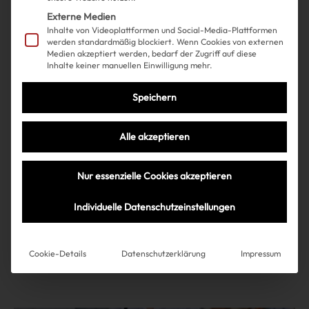
Externe Medien
Inhalte von Videoplattformen und Social-Media-Plattformen
werden standardmäßig blockiert. Wenn Cookies von externen
Medien akzeptiert werden, bedarf der Zugriff auf diese
Inhalte keiner manuellen Einwilligung mehr.
Speichern
Alle akzeptieren
Nur essenzielle Cookies akzeptieren
Shopping
Fashion
| 21.11.2024
Individuelle Datenschutzeinstellungen
10 Fake Fur Mäntel, in denen du
nicht aussiehst wie ein Yeti
Cookie-Details
Datenschutzerklärung
Impressum