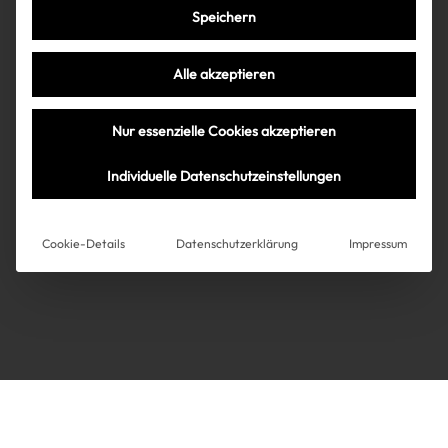
Speichern
Très Click
Alle akzeptieren
Über uns
Kooperationen
Nur essenzielle Cookies akzeptieren
Über uns
Kooperationen
Newsletter
Individuelle Datenschutzeinstellungen
Datenschutz
Impressum
AGB
Instagram
Impressum
Cookie-Details
Datenschutzerklärung
Impressum
AGB
Datenschutz
Datenschutzeinstellungen