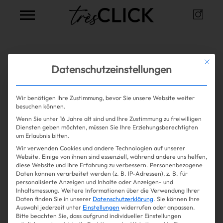
Instag
Très Click
Alle Artikel zum Thema
Vampire
Mit die
Datenschutzeinstellungen
Facial
Wir benötigen Ihre Zustimmung, bevor Sie unsere Website weiter
besuchen können.
Wenn Sie unter 16 Jahre alt sind und Ihre Zustimmung zu freiwilligen
Mehr lesen
Shopping
Diensten geben möchten, müssen Sie Ihre Erziehungsberechtigten
um Erlaubnis bitten.
Wir verwenden Cookies und andere Technologien auf unserer
Gossip
Website. Einige von ihnen sind essenziell, während andere uns helfen,
diese Website und Ihre Erfahrung zu verbessern.
Personenbezogene
Daten können verarbeitet werden (z. B. IP-Adressen), z. B. für
Experience
personalisierte Anzeigen und Inhalte oder Anzeigen- und
Inhaltsmessung.
Weitere Informationen über die Verwendung Ihrer
Daten finden Sie in unserer
Datenschutzerklärung
.
Sie können Ihre
Win Win
Auswahl jederzeit unter
Einstellungen
widerrufen oder anpassen.
Bitte beachten Sie, dass aufgrund individueller Einstellungen