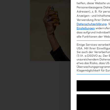
helfen, diese Website un
Personenbezogene Daten
Adressen), z. B. für per
Gossip
Anzeigen- und Inhaltsm
Verwendung Ihrer Daten 
Datenschutzerklärung
.
S
Einstellungen
widerrufen
dass aufgrund individuel
alle Funktionen der Web
Einige Services verarbe
USA. Mit Ihrer Einwillig
Sie auch der Verarbeitu
(1) lit. a DSGVO zu. Der
unzureichendem Datensc
etwa das Risiko, dass 
Überwachungsprogramme
Experience
Klagemöglichkeit für Eu