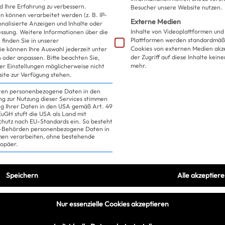
gefunden – in
d Ihre Erfahrung zu verbessern.
Besucher unsere Website nutzen.
 können verarbeitet werden (z. B. IP-
Externe Medien
sonalisierte Anzeigen und Inhalte oder
Tschhhhh-schnell sein!
Inhalte von Videoplattformen und
essung.
Weitere Informationen über die
Plattformen werden standardmäßi
finden Sie in unserer
Cookies von externen Medien akz
ie können Ihre Auswahl jederzeit unter
der Zugriff auf diese Inhalte kein
 oder anpassen.
Bitte beachten Sie,
mehr.
ler Einstellungen möglicherweise nicht
site zur Verfügung stehen.
iten personenbezogene Daten in den
ung zur Nutzung dieser Services stimmen
ng Ihrer Daten in den USA gemäß Art. 49
 EuGH stuft die USA als Land mit
hutz nach EU-Standards ein. So besteht
US-Behörden personenbezogene Daten in
n verarbeiten, ohne bestehende
ropäer.
Speichern
Alle akzeptier
Nur essenzielle Cookies akzeptieren