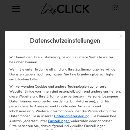
Instag
Très Click
Alle Artikel zum Thema
warme
Mit die
Datenschutzeinstellungen
jacke
Wir benötigen Ihre Zustimmung, bevor Sie unsere Website weiter
besuchen können.
Wenn Sie unter 16 Jahre alt sind und Ihre Zustimmung zu freiwilligen
Mehr lesen
Shopping
Diensten geben möchten, müssen Sie Ihre Erziehungsberechtigten
um Erlaubnis bitten.
Wir verwenden Cookies und andere Technologien auf unserer
Gossip
Website. Einige von ihnen sind essenziell, während andere uns helfen,
diese Website und Ihre Erfahrung zu verbessern.
Personenbezogene
Daten können verarbeitet werden (z. B. IP-Adressen), z. B. für
Experience
personalisierte Anzeigen und Inhalte oder Anzeigen- und
Inhaltsmessung.
Weitere Informationen über die Verwendung Ihrer
Daten finden Sie in unserer
Datenschutzerklärung
.
Sie können Ihre
Win Win
Auswahl jederzeit unter
Einstellungen
widerrufen oder anpassen.
Bitte beachten Sie, dass aufgrund individueller Einstellungen