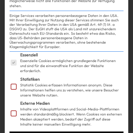
möglicherweise nicht alle Funktionen der Website zur Verfügung
stehen.
Einige Services verarbeiten personenbezogene Daten in den USA.
Mit Ihrer Einwilligung zur Nutzung dieser Services stimmen Sie auch
der Verarbeitung Ihrer Daten in den USA gemäß Art. 49 (1) lit. a
DSGVO zu. Der EuGH stuft die USA als Land mit unzureichendem
Datenschutz nach EU-Standards ein. So besteht etwa das Risiko,
Shopping
Fashion
| 18.10.2024
dass US-Behörden personenbezogene Daten in
Überwachungsprogrammen verarbeiten, ohne bestehende
Klagemöglichkeit für Europäer.
Das ist die beliebteste
Es folgt eine Liste der Service-Gruppen, für die ein
Essenziell
Essenzielle Cookies ermöglichen grundlegende Funktionen
Daunenjacke des Internets und
und sind für die einwandfreie Funktion der Website
erforderlich.
du shoppst sie am besten JETZT
Statistiken
Statistik Cookies erfassen Informationen anonym. Diese
Informationen helfen uns zu verstehen, wie unsere Besucher
unsere Website nutzen.
Externe Medien
Inhalte von Videoplattformen und Social-Media-Plattformen
werden standardmäßig blockiert. Wenn Cookies von externen
Medien akzeptiert werden, bedarf der Zugriff auf diese
Inhalte keiner manuellen Einwilligung mehr.