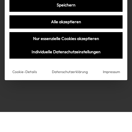
Speichern
Très Click
Alle akzeptieren
Über uns
Kooperationen
Nur essenzielle Cookies akzeptieren
Über uns
Kooperationen
Newsletter
Individuelle Datenschutzeinstellungen
Datenschutz
Impressum
AGB
Instagram
Impressum
Cookie-Details
Datenschutzerklärung
Impressum
AGB
Datenschutz
Datenschutzeinstellungen