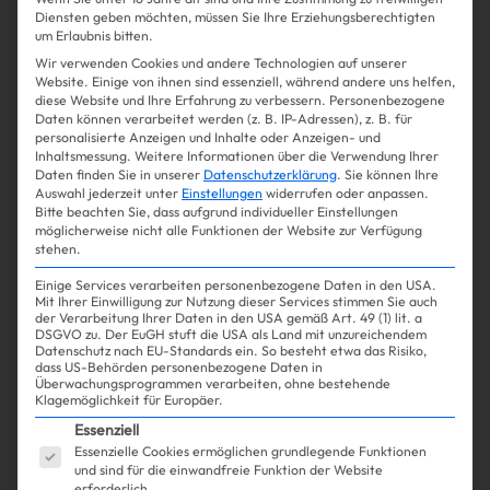
Diensten geben möchten, müssen Sie Ihre Erziehungsberechtigten
Win Win
um Erlaubnis bitten.
Wir verwenden Cookies und andere Technologien auf unserer
Website. Einige von ihnen sind essenziell, während andere uns helfen,
Shopping
Fashion
| 29.04.2025
diese Website und Ihre Erfahrung zu verbessern.
Personenbezogene
Daten können verarbeitet werden (z. B. IP-Adressen), z. B. für
personalisierte Anzeigen und Inhalte oder Anzeigen- und
Boot Jewelry macht deine
Inhaltsmessung.
Weitere Informationen über die Verwendung Ihrer
Daten finden Sie in unserer
Datenschutzerklärung
.
Sie können Ihre
Cowboyboots noch SO viel
Auswahl jederzeit unter
Einstellungen
widerrufen oder anpassen.
Bitte beachten Sie, dass aufgrund individueller Einstellungen
besser!
möglicherweise nicht alle Funktionen der Website zur Verfügung
stehen.
Einige Services verarbeiten personenbezogene Daten in den USA.
Mit Ihrer Einwilligung zur Nutzung dieser Services stimmen Sie auch
der Verarbeitung Ihrer Daten in den USA gemäß Art. 49 (1) lit. a
Mehr lesen
DSGVO zu. Der EuGH stuft die USA als Land mit unzureichendem
Datenschutz nach EU-Standards ein. So besteht etwa das Risiko,
dass US-Behörden personenbezogene Daten in
Überwachungsprogrammen verarbeiten, ohne bestehende
Klagemöglichkeit für Europäer.
Es folgt eine Liste der Service-Gruppen, für die ein
Essenziell
Essenzielle Cookies ermöglichen grundlegende Funktionen
und sind für die einwandfreie Funktion der Website
erforderlich.