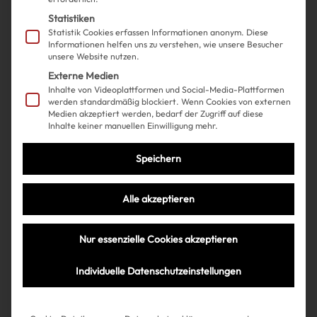
Statistiken
Statistik Cookies erfassen Informationen anonym. Diese
Informationen helfen uns zu verstehen, wie unsere Besucher
unsere Website nutzen.
Externe Medien
Inhalte von Videoplattformen und Social-Media-Plattformen
werden standardmäßig blockiert. Wenn Cookies von externen
Medien akzeptiert werden, bedarf der Zugriff auf diese
Inhalte keiner manuellen Einwilligung mehr.
Shopping
Fashion
| 06.09.2024
Speichern
Die neue Mango Kollektion
bringt den Western-Trend auf
Alle akzeptieren
ein neues Level!
Nur essenzielle Cookies akzeptieren
Individuelle Datenschutzeinstellungen