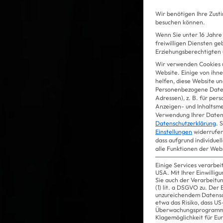
Wir benötigen Ihre Zust
besuchen können.
Wenn Sie unter 16 Jahre 
freiwilligen Diensten g
Erziehungsberechtigten u
Wir verwenden Cookies 
Website. Einige von ihne
helfen, diese Website un
Personenbezogene Daten
Adressen), z. B. für per
Anzeigen- und Inhaltsm
Verwendung Ihrer Daten 
Datenschutzerklärung
.
S
Einstellungen
widerrufen
dass aufgrund individuel
alle Funktionen der Web
Einige Services verarbe
USA. Mit Ihrer Einwillig
Sie auch der Verarbeitu
(1) lit. a DSGVO zu. Der
unzureichendem Datensc
etwa das Risiko, dass 
Überwachungsprogramme
Klagemöglichkeit für Eu