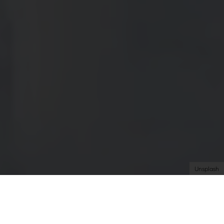
Très Click
Über uns
Kooperationen
Newsletter
Instagram
Impressum
AGB
Datenschutz
Datenschutzeinstellungen
Unsplash
Experience
Food
| 09.05.2025 | by Charlotte
Willhöft