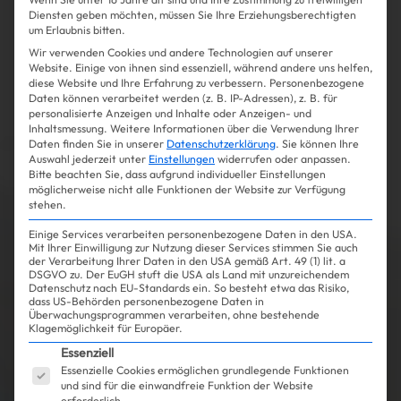
Diensten geben möchten, müssen Sie Ihre Erziehungsberechtigten
um Erlaubnis bitten.
Wir verwenden Cookies und andere Technologien auf unserer
Website. Einige von ihnen sind essenziell, während andere uns helfen,
diese Website und Ihre Erfahrung zu verbessern.
Personenbezogene
Daten können verarbeitet werden (z. B. IP-Adressen), z. B. für
personalisierte Anzeigen und Inhalte oder Anzeigen- und
Inhaltsmessung.
Weitere Informationen über die Verwendung Ihrer
Daten finden Sie in unserer
Datenschutzerklärung
.
Sie können Ihre
Auswahl jederzeit unter
Einstellungen
widerrufen oder anpassen.
Bitte beachten Sie, dass aufgrund individueller Einstellungen
möglicherweise nicht alle Funktionen der Website zur Verfügung
stehen.
Einige Services verarbeiten personenbezogene Daten in den USA.
Mit Ihrer Einwilligung zur Nutzung dieser Services stimmen Sie auch
der Verarbeitung Ihrer Daten in den USA gemäß Art. 49 (1) lit. a
DSGVO zu. Der EuGH stuft die USA als Land mit unzureichendem
Datenschutz nach EU-Standards ein. So besteht etwa das Risiko,
dass US-Behörden personenbezogene Daten in
Überwachungsprogrammen verarbeiten, ohne bestehende
Klagemöglichkeit für Europäer.
Es folgt eine Liste der Service-Gruppen, für die ein
Essenziell
Essenzielle Cookies ermöglichen grundlegende Funktionen
und sind für die einwandfreie Funktion der Website
erforderlich.