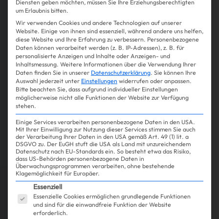
Diensten geben möchten, müssen Sie Ihre Erziehungsberechtigten
um Erlaubnis bitten.
Wir verwenden Cookies und andere Technologien auf unserer
Website. Einige von ihnen sind essenziell, während andere uns helfen,
diese Website und Ihre Erfahrung zu verbessern.
Personenbezogene
Daten können verarbeitet werden (z. B. IP-Adressen), z. B. für
personalisierte Anzeigen und Inhalte oder Anzeigen- und
Inhaltsmessung.
Weitere Informationen über die Verwendung Ihrer
Daten finden Sie in unserer
Datenschutzerklärung
.
Sie können Ihre
Auswahl jederzeit unter
Einstellungen
widerrufen oder anpassen.
Bitte beachten Sie, dass aufgrund individueller Einstellungen
möglicherweise nicht alle Funktionen der Website zur Verfügung
stehen.
Einige Services verarbeiten personenbezogene Daten in den USA.
Mit Ihrer Einwilligung zur Nutzung dieser Services stimmen Sie auch
der Verarbeitung Ihrer Daten in den USA gemäß Art. 49 (1) lit. a
DSGVO zu. Der EuGH stuft die USA als Land mit unzureichendem
Datenschutz nach EU-Standards ein. So besteht etwa das Risiko,
dass US-Behörden personenbezogene Daten in
Überwachungsprogrammen verarbeiten, ohne bestehende
Klagemöglichkeit für Europäer.
Es folgt eine Liste der Service-Gruppen, für die ein
Essenziell
Essenzielle Cookies ermöglichen grundlegende Funktionen
und sind für die einwandfreie Funktion der Website
erforderlich.