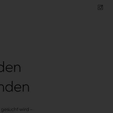
Insta
den
nden
 gesucht wird –