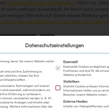
ich:
Der ikonische YSL-Windbreaker
. Nicht nur, das
 ist auch weltweit ausverkauft. Ihr könnt euch unse
ir vor wenigen Minuten auf diesen neuen Release gest
us der Kollab von Reformation mit dem Kult-Label 
Datenschutzeinstellungen
Es folgt eine Liste der S
immung, bevor Sie unsere Website weiter
Essenziell
Essenzielle Cookies ermöglichen 
Funktionen und sind für die einwa
alt sind und Ihre Zustimmung zu
Website erforderlich.
eben möchten, müssen Sie Ihre
m Erlaubnis bitten.
Statistiken
und andere Technologien auf unserer
Statistik Cookies erfassen Infor
n sind essenziell, während andere uns
Informationen helfen uns zu verst
d Ihre Erfahrung zu verbessern.
Besucher unsere Website nutzen.
 können verarbeitet werden (z. B. IP-
Externe Medien
sonalisierte Anzeigen und Inhalte oder
Inhalte von Videoplattformen und
essung.
Weitere Informationen über die