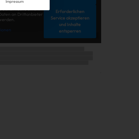
Impressum
gentlichen Inhalt
ie Schaltfläche unten.
Erforderlichen
Daten an Drittanbieter
Service akzeptieren
werden.
und Inhalte
ionen
entsperren