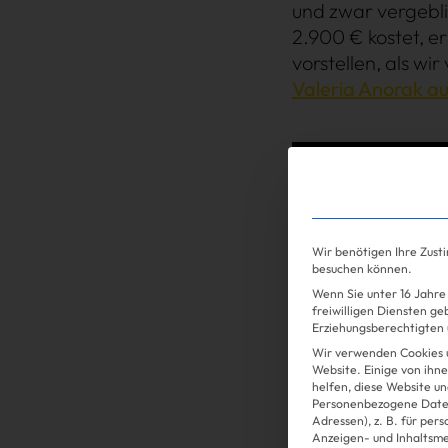
Shopping
und zwar vergebl
2.900 € kostet, er
vorstellen, als w
Valeria Anorak a
Wir benötigen Ihre Zust
besuchen können.
Wenn Sie unter 16 Jahre 
freiwilligen Diensten g
Erziehungsberechtigten u
Wir verwenden Cookies 
Gossip
Website. Einige von ihne
helfen, diese Website un
Personenbezogene Daten
Adressen), z. B. für per
Anzeigen- und Inhaltsm