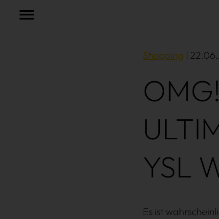
Shopping
| 22.06.
OMG! 
ULTIM
YSL W
Es ist wahrschein