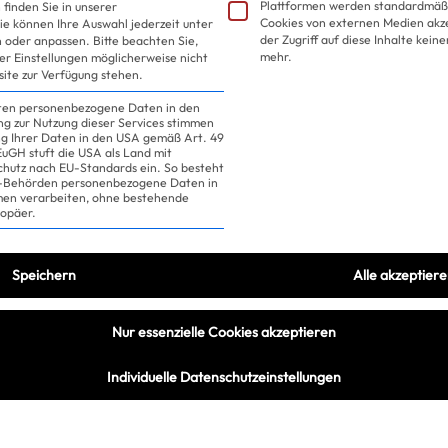
Plattformen werden standardmäßi
finden Sie in unserer
Cookies von externen Medien akz
ie können Ihre Auswahl jederzeit unter
der Zugriff auf diese Inhalte kein
 oder anpassen.
Bitte beachten Sie,
mehr.
ler Einstellungen möglicherweise nicht
site zur Verfügung stehen.
iten personenbezogene Daten in den
ung zur Nutzung dieser Services stimmen
ng Ihrer Daten in den USA gemäß Art. 49
 EuGH stuft die USA als Land mit
hutz nach EU-Standards ein. So besteht
US-Behörden personenbezogene Daten in
n verarbeiten, ohne bestehende
ropäer.
 Valeria
| 318 EUR
Speichern
Alle akzeptier
500 EUR
Nur essenzielle Cookies akzeptieren
Individuelle Datenschutzeinstellungen
 fast
90 % günstiger
als
Sie sehen gerade einen Pla