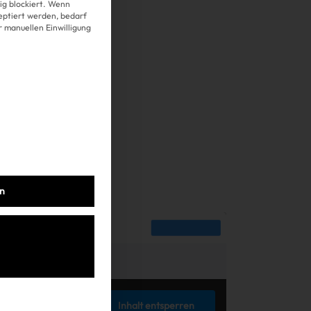
g blockiert. Wenn
Über uns
eptiert werden, bedarf
er manuellen Einwilligung
Kooperationen
Datenschutz
Impressum
AGB
en
Inhalt entsperren
tzhalterinhalt von