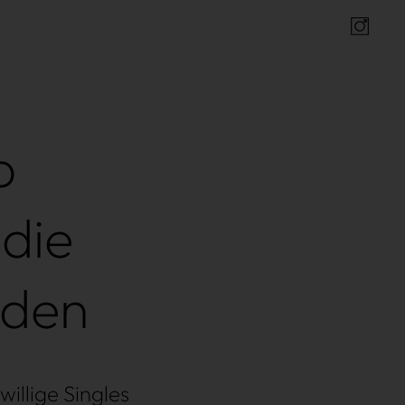
Insta
p
die
nden
willige Singles