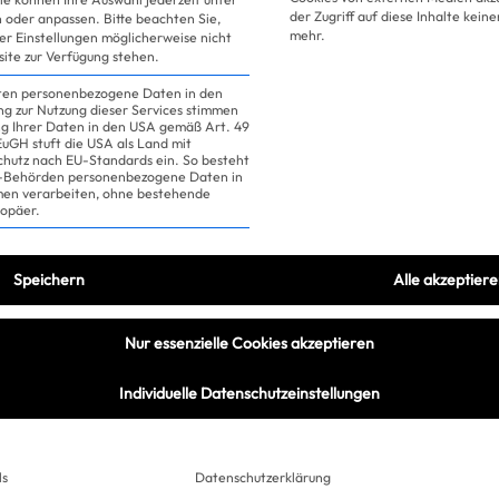
der Zugriff auf diese Inhalte kein
 oder anpassen.
Bitte beachten Sie,
mehr.
ler Einstellungen möglicherweise nicht
site zur Verfügung stehen.
Hier noch alles im Überblick
iten personenbezogene Daten in den
ung zur Nutzung dieser Services stimmen
ng Ihrer Daten in den USA gemäß Art. 49
 EuGH stuft die USA als Land mit
er werden überprüft und verifiziert
hutz nach EU-Standards ein. So besteht
it aufmerksamem Personal, das auf dich aufpasst
US-Behörden personenbezogene Daten in
n verarbeiten, ohne bestehende
das Konto eingefroren
ropäer.
ment zu unterstreichen, bezahlt ihr beide im Vora
double-check: Hier lässt keiner den anderen im Reg
Speichern
Alle akzeptier
Team ist für dich da
Nur essenzielle Cookies akzeptieren
App und Co-Founder Marco van der 
Individuelle Datenschutzeinstellungen
ls
Datenschutzerklärung