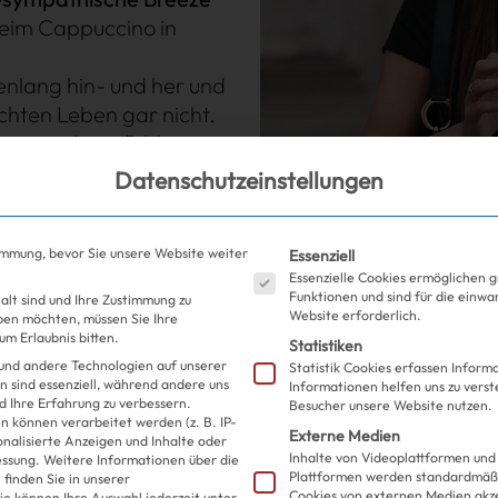
eim Cappuccino in
henlang hin- und her und
hten Leben gar nicht.
anz anderes Bild von
) überrascht, wenn es zum
Datenschutzeinstellungen
en schon passiert. Gut,
Es folgt eine Liste der S
immung, bevor Sie unsere Website weiter
Essenziell
Essenzielle Cookies ermöglichen 
schaffen, kann man sich
Funktionen und sind für die einwa
alt sind und Ihre Zustimmung zu
orte treffen –
Face to
Website erforderlich.
eben möchten, müssen Sie Ihre
m Erlaubnis bitten.
n in der App, es gibt ein
Statistiken
und andere Technologien auf unserer
Statistik Cookies erfassen Infor
andort vor für den Drink
n sind essenziell, während andere uns
Informationen helfen uns zu verst
in ist übrigens alles
d Ihre Erfahrung zu verbessern.
Besucher unsere Website nutzen.
 können verarbeitet werden (z. B. IP-
Externe Medien
sonalisierte Anzeigen und Inhalte oder
ein Match 9 Euro und
Inhalte von Videoplattformen und
essung.
Weitere Informationen über die
Plattformen werden standardmäßi
finden Sie in unserer
Cookies von externen Medien akz
ie können Ihre Auswahl jederzeit unter