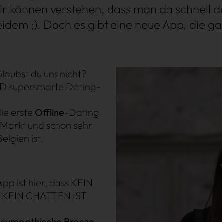
Wir können verstehen, dass man da schnell d
beidem ;). Doch es gibt eine neue App, die ga
laubst du uns nicht?
ND supersmarte Dating-
 die erste
Offline
-Dating
 Markt und schon sehr
elgien ist.
pp ist hier, dass KEIN
n: KEIN CHATTEN IST
-s
ympathische Breeze