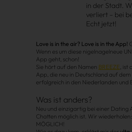
in der Stadt. 
verliert – bei 
Echt jetzt!
Love is in the air? Love is in the App!
G
Shopping
Wenn es um diese nigelnagelneue U
App geht, schon!
Sie hört auf den Namen
BREEZE
, ist
App, die neu in Deutschland auf dem
erfolgreich in den Niederlanden und B
Was ist anders?
Neu und einzigartig bei einer Dating A
Chatten möglich ist. Wir wiederhole
MÖGLICH!
Wie es dazu kam, erklärt mir der
ulta