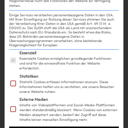
möglicherweise nicht alle Funktionen der Website zur Verfügung
stehen.
Einige Services verarbeiten personenbezogene Daten in den USA.
Mit Ihrer Einwilligung zur Nutzung dieser Services stimmen Sie auch
Experience
Life
| 01.07.2024
der Verarbeitung Ihrer Daten in den USA gemäß Art. 49 (1) lit. a
DSGVO zu. Der EuGH stuft die USA als Land mit unzureichendem
Datenschutz nach EU-Standards ein. So besteht etwa das Risiko,
dass US-Behörden personenbezogene Daten in
Mit DIESER Dating-App
Überwachungsprogrammen verarbeiten, ohne bestehende
Klagemöglichkeit für Europäer.
könntest du WIRKLICH die Liebe
Es folgt eine Liste der Service-Gruppen, für die ein
Essenziell
Essenzielle Cookies ermöglichen grundlegende Funktionen
deines Lebens finden
und sind für die einwandfreie Funktion der Website
erforderlich.
Statistiken
Statistik Cookies erfassen Informationen anonym. Diese
Informationen helfen uns zu verstehen, wie unsere Besucher
unsere Website nutzen.
Externe Medien
Inhalte von Videoplattformen und Social-Media-Plattformen
werden standardmäßig blockiert. Wenn Cookies von externen
Medien akzeptiert werden, bedarf der Zugriff auf diese
Inhalte keiner manuellen Einwilligung mehr.