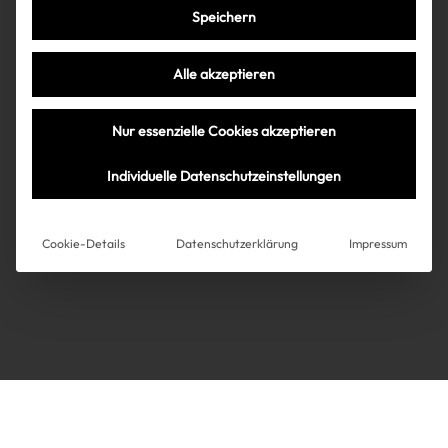
Speichern
Très Click
Alle akzeptieren
Über uns
Kooperationen
Nur essenzielle Cookies akzeptieren
Über uns
Kooperationen
Newsletter
Individuelle Datenschutzeinstellungen
Datenschutz
Impressum
AGB
Instagram
Impressum
Cookie-Details
Datenschutzerklärung
Impressum
AGB
Datenschutz
Datenschutzeinstellungen