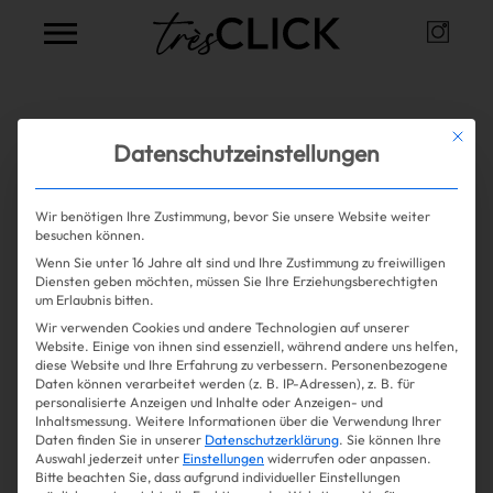
Instag
Très Click
Alle Artikel zum Thema
Breeze
Mit die
Datenschutzeinstellungen
Wir benötigen Ihre Zustimmung, bevor Sie unsere Website weiter
Mehr lesen
besuchen können.
Wenn Sie unter 16 Jahre alt sind und Ihre Zustimmung zu freiwilligen
Shopping
Diensten geben möchten, müssen Sie Ihre Erziehungsberechtigten
um Erlaubnis bitten.
Wir verwenden Cookies und andere Technologien auf unserer
Gossip
Website. Einige von ihnen sind essenziell, während andere uns helfen,
diese Website und Ihre Erfahrung zu verbessern.
Personenbezogene
Daten können verarbeitet werden (z. B. IP-Adressen), z. B. für
Experience
personalisierte Anzeigen und Inhalte oder Anzeigen- und
Inhaltsmessung.
Weitere Informationen über die Verwendung Ihrer
Daten finden Sie in unserer
Datenschutzerklärung
.
Sie können Ihre
Win Win
Auswahl jederzeit unter
Einstellungen
widerrufen oder anpassen.
Bitte beachten Sie, dass aufgrund individueller Einstellungen