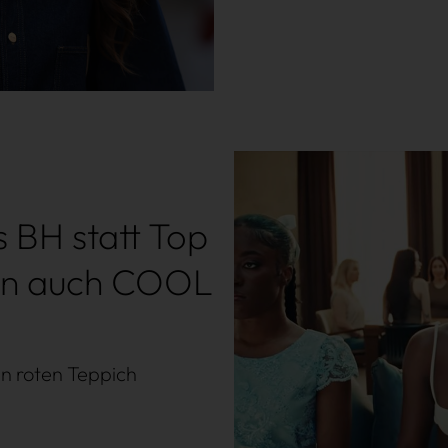
s BH statt Top
ern auch COOL
en roten Teppich