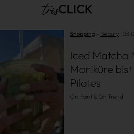
Très Click
Shopping
Beauty
| 23.
Iced Matcha N
Maniküre bist
Pilates
On Point & On Trend