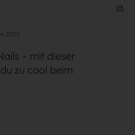
Insta
04.2025
ails – mit dieser
 du zu cool beim