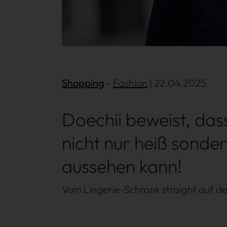
Shopping
Mehr lesen
Fashion
| 22.04.2025
Doechii beweist, das
nicht nur heiß sond
aussehen kann!
Vom Lingerie-Schrank straight auf d