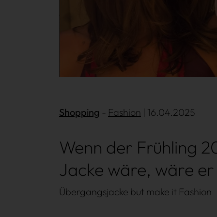
Shopping
Mehr lesen
Fashion
| 16.04.2025
Wenn der Frühling 2
Jacke wäre, wäre er
Übergangsjacke but make it Fashion
Win Win