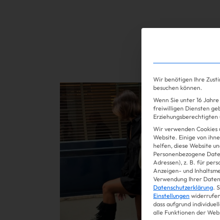
Gossip
Wir benötigen Ihre Zust
Mehr lesen
besuchen können.
Wenn Sie unter 16 Jahre 
freiwilligen Diensten g
Erziehungsberechtigten u
Wir verwenden Cookies 
Website. Einige von ihne
helfen, diese Website un
Personenbezogene Daten
Adressen), z. B. für per
Anzeigen- und Inhaltsm
Verwendung Ihrer Daten 
Datenschutzerklärung
.
S
Einstellungen
widerrufen
dass aufgrund individuel
alle Funktionen der Web