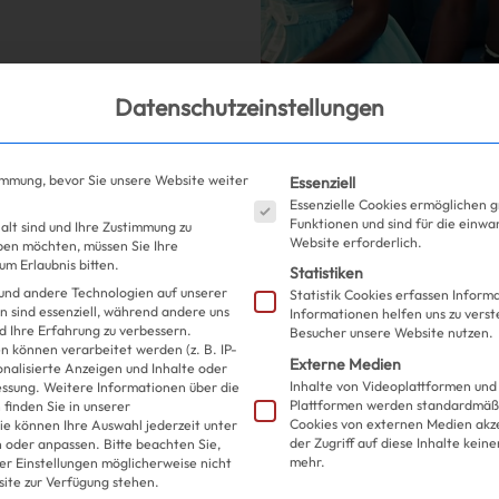
Datenschutzeinstellungen
Es folgt eine Liste der S
immung, bevor Sie unsere Website weiter
Essenziell
Shopping
Fashion
| 19
Essenzielle Cookies ermöglichen 
Funktionen und sind für die einwa
alt sind und Ihre Zustimmung zu
Website erforderlich.
eben möchten, müssen Sie Ihre
m Erlaubnis bitten.
Dank Coachell
Statistiken
und andere Technologien auf unserer
Statistik Cookies erfassen Infor
n sind essenziell, während andere uns
Informationen helfen uns zu verst
Fransen-Boot
d Ihre Erfahrung zu verbessern.
Besucher unsere Website nutzen.
 können verarbeitet werden (z. B. IP-
Externe Medien
sonalisierte Anzeigen und Inhalte oder
2010 called…
Inhalte von Videoplattformen und
essung.
Weitere Informationen über die
Plattformen werden standardmäßi
finden Sie in unserer
Cookies von externen Medien akz
ie können Ihre Auswahl jederzeit unter
der Zugriff auf diese Inhalte kein
 oder anpassen.
Bitte beachten Sie,
mehr.
ler Einstellungen möglicherweise nicht
site zur Verfügung stehen.