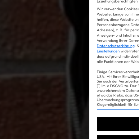
Erziehungsberechtigten u
Wir verwenden Cookies 
Website. Einige von ihne
helfen, diese Website un
Personenbezogene Daten
Adressen), z. B. für per
Anzeigen- und Inhaltsm
Verwendung Ihrer Daten 
Datenschutzerklärung
.
S
Einstellungen
widerrufen
dass aufgrund individuel
alle Funktionen der Web
Einige Services verarbe
USA. Mit Ihrer Einwillig
Sie auch der Verarbeitu
(1) lit. a DSGVO zu. Der
unzureichendem Datensc
etwa das Risiko, dass 
Überwachungsprogramme
Klagemöglichkeit für Eu