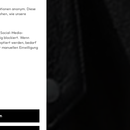
mationen anonym. Diese
ehen, wie unsere
 Social-Media-
g blockiert. Wenn
Über uns
eptiert werden, bedarf
er manuellen Einwilligung
Kooperationen
Datenschutz
Impressum
AGB
en