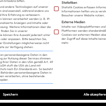
m Erlaubnis bitten.
Statistiken
und andere Technologien auf unserer
Statistik Cookies erfassen Infor
n sind essenziell, während andere uns
Informationen helfen uns zu verst
d Ihre Erfahrung zu verbessern.
Besucher unsere Website nutzen.
 können verarbeitet werden (z. B. IP-
Externe Medien
sonalisierte Anzeigen und Inhalte oder
Inhalte von Videoplattformen und
essung.
Weitere Informationen über die
Plattformen werden standardmäßi
finden Sie in unserer
Cookies von externen Medien akz
ie können Ihre Auswahl jederzeit unter
der Zugriff auf diese Inhalte kein
 oder anpassen.
Bitte beachten Sie,
mehr.
ler Einstellungen möglicherweise nicht
site zur Verfügung stehen.
iten personenbezogene Daten in den
ung zur Nutzung dieser Services stimmen
ng Ihrer Daten in den USA gemäß Art. 49
 EuGH stuft die USA als Land mit
hutz nach EU-Standards ein. So besteht
US-Behörden personenbezogene Daten in
n verarbeiten, ohne bestehende
ropäer.
Speichern
Alle akzeptier