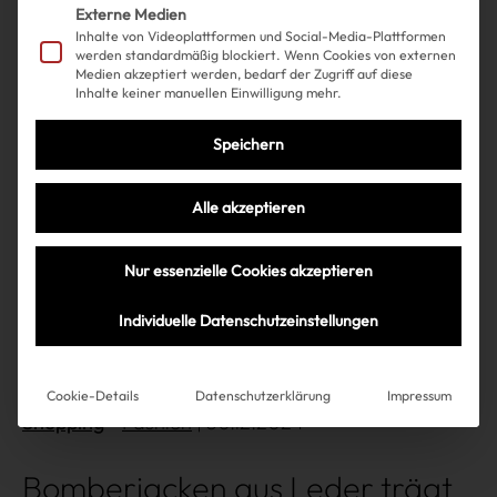
Externe Medien
Inhalte von Videoplattformen und Social-Media-Plattformen
werden standardmäßig blockiert. Wenn Cookies von externen
Mehr lesen
Medien akzeptiert werden, bedarf der Zugriff auf diese
Inhalte keiner manuellen Einwilligung mehr.
Speichern
Alle akzeptieren
Nur essenzielle Cookies akzeptieren
Individuelle Datenschutzeinstellungen
Cookie-Details
Datenschutzerklärung
Impressum
Shopping
Fashion
| 30.12.2024
Bomberjacken aus Leder trägt