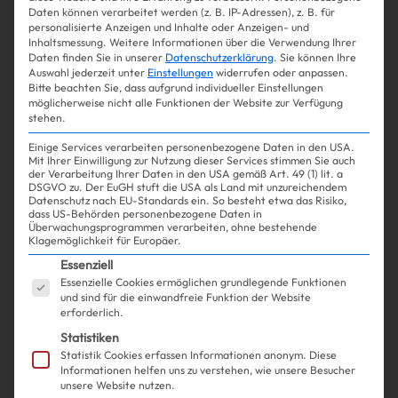
Daten können verarbeitet werden (z. B. IP-Adressen), z. B. für
personalisierte Anzeigen und Inhalte oder Anzeigen- und
Inhaltsmessung.
Weitere Informationen über die Verwendung Ihrer
Daten finden Sie in unserer
Datenschutzerklärung
.
Sie können Ihre
Auswahl jederzeit unter
Einstellungen
widerrufen oder anpassen.
Bitte beachten Sie, dass aufgrund individueller Einstellungen
möglicherweise nicht alle Funktionen der Website zur Verfügung
stehen.
Einige Services verarbeiten personenbezogene Daten in den USA.
Mit Ihrer Einwilligung zur Nutzung dieser Services stimmen Sie auch
der Verarbeitung Ihrer Daten in den USA gemäß Art. 49 (1) lit. a
DSGVO zu. Der EuGH stuft die USA als Land mit unzureichendem
Datenschutz nach EU-Standards ein. So besteht etwa das Risiko,
dass US-Behörden personenbezogene Daten in
Überwachungsprogrammen verarbeiten, ohne bestehende
Klagemöglichkeit für Europäer.
Shopping
Fashion
| 05.03.2025
Es folgt eine Liste der Service-Gruppen, für die ein
Essenziell
Essenzielle Cookies ermöglichen grundlegende Funktionen
Kein Frühling ohne Lederjacke –
und sind für die einwandfreie Funktion der Website
erforderlich.
und diese 10 haben es uns
Statistiken
Statistik Cookies erfassen Informationen anonym. Diese
besonders angetan!
Informationen helfen uns zu verstehen, wie unsere Besucher
unsere Website nutzen.