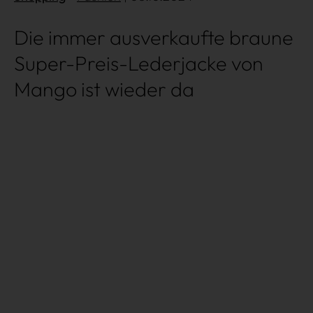
Die immer ausverkaufte braune
Über uns
Kooperationen
Datenschutz
Impressum
AGB
Super-Preis-Lederjacke von
Mango ist wieder da
Très Click
Über uns
Kooperationen
Newsletter
Instagram