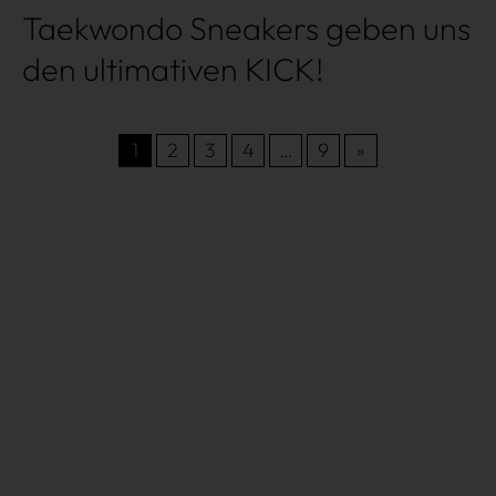
Taekwondo Sneakers geben uns
den ultimativen KICK!
1
2
3
4
…
9
»
Très Click
Über uns
Kooperationen
Newsletter
Instagram