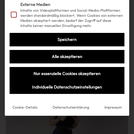
Externe Medien
Inhalte von Videoplattformen und Social-Media-Plattformen
werden standardmäßig blockiert. Wenn Cookies von externen
Shopping
Fashion
| 02.04.2025
Medien akzeptiert werden, bedarf der Zugriff auf diese
Inhalte keiner manuellen Einwilligung mehr.
Diese übercoole Designerin
Speichern
macht eine Koop mit & other
stories und wir wollen alles
Alle akzeptieren
Nur essenzielle Cookies akzeptieren
Mehr lesen
Individuelle Datenschutzeinstellungen
Cookie-Details
Datenschutzerklärung
Impressum