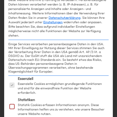
Diese Sonnenbrille von Miu Miu
Daten können verarbeitet werden (z. B. IP-Adressen), z. B. für
personalisierte Anzeigen und Inhalte oder Anzeigen- und
stellt das Hype-Modell in
Inhaltsmessung.
Weitere Informationen über die Verwendung Ihrer
Daten finden Sie in unserer
Datenschutzerklärung
.
Sie können Ihre
Schatten
Auswahl jederzeit unter
Einstellungen
widerrufen oder anpassen.
Bitte beachten Sie, dass aufgrund individueller Einstellungen
möglicherweise nicht alle Funktionen der Website zur Verfügung
stehen.
Einige Services verarbeiten personenbezogene Daten in den USA.
Mehr lesen
Mit Ihrer Einwilligung zur Nutzung dieser Services stimmen Sie auch
der Verarbeitung Ihrer Daten in den USA gemäß Art. 49 (1) lit. a
DSGVO zu. Der EuGH stuft die USA als Land mit unzureichendem
Datenschutz nach EU-Standards ein. So besteht etwa das Risiko,
dass US-Behörden personenbezogene Daten in
Überwachungsprogrammen verarbeiten, ohne bestehende
Klagemöglichkeit für Europäer.
Es folgt eine Liste der Service-Gruppen, für die ein
Essenziell
Essenzielle Cookies ermöglichen grundlegende Funktionen
und sind für die einwandfreie Funktion der Website
erforderlich.
Statistiken
Statistik Cookies erfassen Informationen anonym. Diese
Informationen helfen uns zu verstehen, wie unsere Besucher
unsere Website nutzen.