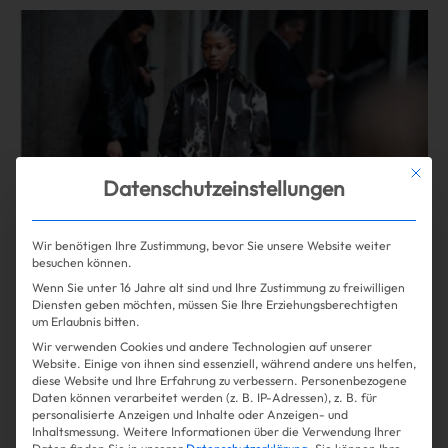
Mehr lesen
Mit die
Datenschutzeinstellungen
Wir benötigen Ihre Zustimmung, bevor Sie unsere Website weiter
besuchen können.
Wenn Sie unter 16 Jahre alt sind und Ihre Zustimmung zu freiwilligen
Diensten geben möchten, müssen Sie Ihre Erziehungsberechtigten
um Erlaubnis bitten.
Shopping
Fashion
| 31.10.2024
Wir verwenden Cookies und andere Technologien auf unserer
Website. Einige von ihnen sind essenziell, während andere uns helfen,
diese Website und Ihre Erfahrung zu verbessern.
Personenbezogene
Gefellt uns: Kuh ist das neue It-
Daten können verarbeitet werden (z. B. IP-Adressen), z. B. für
personalisierte Anzeigen und Inhalte oder Anzeigen- und
Muster
Inhaltsmessung.
Weitere Informationen über die Verwendung Ihrer