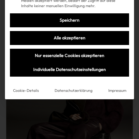
Medien akzeptiert werden, bedarf der Zugriff auf diese
Sweet Suede: Das ist der
Inhalte keiner manuellen Einwilligung mehr.
Überraschungs-Trend-Sneaker
Speichern
der Saison
Alle akzeptieren
Nur essenzielle Cookies akzeptieren
Mehr lesen
Individuelle Datenschutzeinstellungen
Cookie-Details
Datenschutzerklärung
Impressum