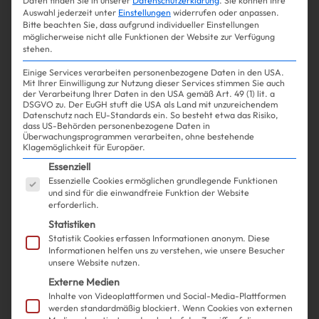
Daten finden Sie in unserer
Datenschutzerklärung
.
Sie können Ihre
Auswahl jederzeit unter
Einstellungen
widerrufen oder anpassen.
Bitte beachten Sie, dass aufgrund individueller Einstellungen
möglicherweise nicht alle Funktionen der Website zur Verfügung
stehen.
Mehr lesen
Einige Services verarbeiten personenbezogene Daten in den USA.
Mit Ihrer Einwilligung zur Nutzung dieser Services stimmen Sie auch
der Verarbeitung Ihrer Daten in den USA gemäß Art. 49 (1) lit. a
DSGVO zu. Der EuGH stuft die USA als Land mit unzureichendem
Datenschutz nach EU-Standards ein. So besteht etwa das Risiko,
dass US-Behörden personenbezogene Daten in
Überwachungsprogrammen verarbeiten, ohne bestehende
Klagemöglichkeit für Europäer.
Es folgt eine Liste der Service-Gruppen, für die ein
Essenziell
Essenzielle Cookies ermöglichen grundlegende Funktionen
und sind für die einwandfreie Funktion der Website
erforderlich.
Statistiken
Statistik Cookies erfassen Informationen anonym. Diese
Informationen helfen uns zu verstehen, wie unsere Besucher
unsere Website nutzen.
Externe Medien
Shopping
Fashion
| 25.10.2024
Inhalte von Videoplattformen und Social-Media-Plattformen
werden standardmäßig blockiert. Wenn Cookies von externen