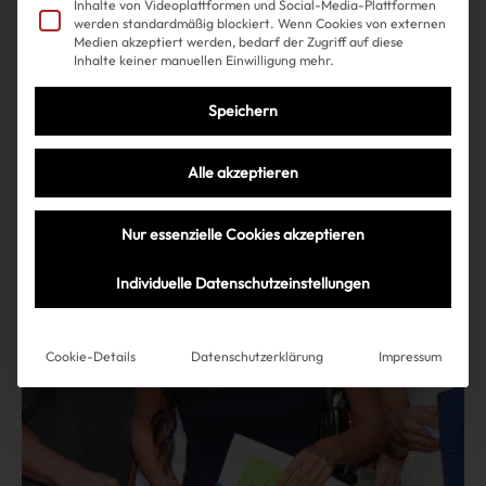
Inhalte von Videoplattformen und Social-Media-Plattformen
Taylor Swifts neue
werden standardmäßig blockiert. Wenn Cookies von externen
Medien akzeptiert werden, bedarf der Zugriff auf diese
Lieblingsschuhe gibt es auf
Inhalte keiner manuellen Einwilligung mehr.
Amazon. Noch
Speichern
Alle akzeptieren
Mehr lesen
Nur essenzielle Cookies akzeptieren
Individuelle Datenschutzeinstellungen
Cookie-Details
Datenschutzerklärung
Impressum