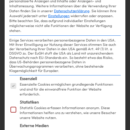
personalisierte Anzeigen und Inhalte oder Anzeigen- und
Inhaltsmessung.
Weitere Informationen über die Verwendung Ihrer
Daten finden Sie in unserer
Datenschutzerklärung
.
Sie können Ihre
Auswahl jederzeit unter
Einstellungen
widerrufen oder anpassen.
Bitte beachten Sie, dass aufgrund individueller Einstellungen
Mehr lesen
möglicherweise nicht alle Funktionen der Website zur Verfügung
stehen.
Einige Services verarbeiten personenbezogene Daten in den USA.
Mit Ihrer Einwilligung zur Nutzung dieser Services stimmen Sie auch
der Verarbeitung Ihrer Daten in den USA gemäß Art. 49 (1) lit. a
DSGVO zu. Der EuGH stuft die USA als Land mit unzureichendem
Datenschutz nach EU-Standards ein. So besteht etwa das Risiko,
dass US-Behörden personenbezogene Daten in
Überwachungsprogrammen verarbeiten, ohne bestehende
Klagemöglichkeit für Europäer.
Es folgt eine Liste der Service-Gruppen, für die ein
Essenziell
Essenzielle Cookies ermöglichen grundlegende Funktionen
und sind für die einwandfreie Funktion der Website
erforderlich.
Statistiken
Statistik Cookies erfassen Informationen anonym. Diese
Informationen helfen uns zu verstehen, wie unsere Besucher
Shopping
Fashion
| 05.08.2024
unsere Website nutzen.
Externe Medien