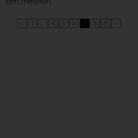
am meisten
«
1
…
4
5
6
7
8
9
»
Très Click
Über uns
Kooperationen
Newsletter
Instagram
Impressum
AGB