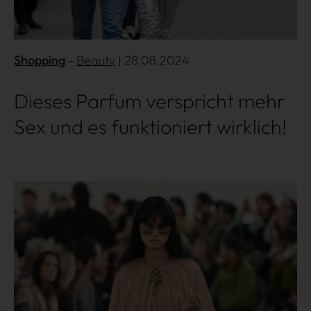
Shopping
Beauty
| 28.08.2024
Shopping
Dieses Parfum verspricht mehr
Sex und es funktioniert wirklich!
Gossip
Experience
Mehr lesen
Win Win