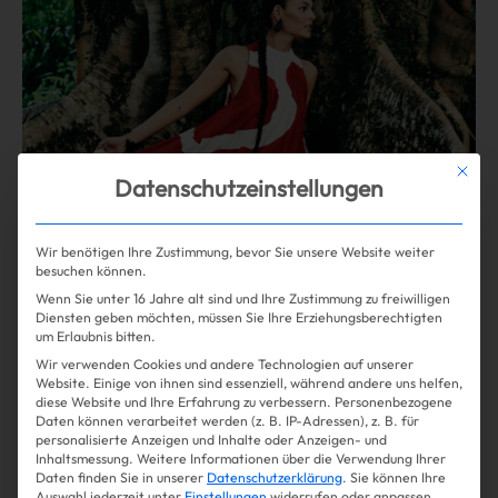
Mit die
Datenschutzeinstellungen
Wir benötigen Ihre Zustimmung, bevor Sie unsere Website weiter
besuchen können.
Wenn Sie unter 16 Jahre alt sind und Ihre Zustimmung zu freiwilligen
Diensten geben möchten, müssen Sie Ihre Erziehungsberechtigten
um Erlaubnis bitten.
Shopping
Fashion
| 16.05.2024
Wir verwenden Cookies und andere Technologien auf unserer
Website. Einige von ihnen sind essenziell, während andere uns helfen,
Die H&M Sommer-Kollektion ist
diese Website und Ihre Erfahrung zu verbessern.
Personenbezogene
Daten können verarbeitet werden (z. B. IP-Adressen), z. B. für
da und besser als je zuvor
personalisierte Anzeigen und Inhalte oder Anzeigen- und
Inhaltsmessung.
Weitere Informationen über die Verwendung Ihrer
Daten finden Sie in unserer
Datenschutzerklärung
.
Sie können Ihre
Auswahl jederzeit unter
Einstellungen
widerrufen oder anpassen.