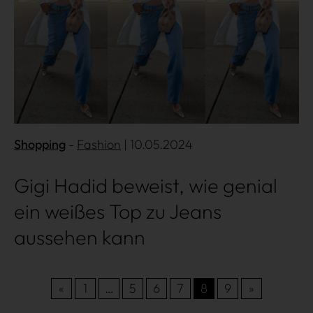
Shopping
Fashion
| 10.05.2024
Gigi Hadid beweist, wie genial
ein weißes Top zu Jeans
aussehen kann
«
1
…
5
6
7
8
9
»