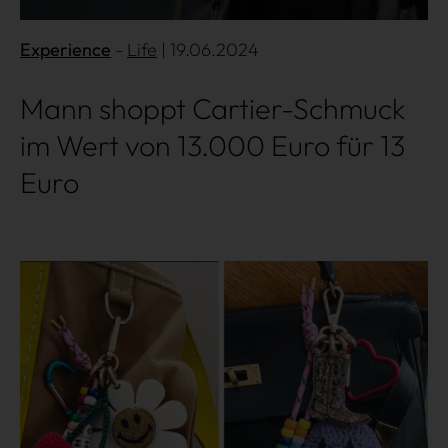
Experience
Life
| 19.06.2024
Mann shoppt Cartier-Schmuck
Shopping
im Wert von 13.000 Euro für 13
Gossip
Euro
Experience
Mehr lesen
Win Win