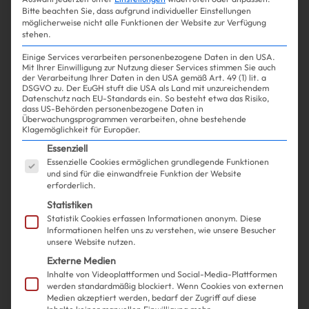
Bitte beachten Sie, dass aufgrund individueller Einstellungen
möglicherweise nicht alle Funktionen der Website zur Verfügung
Mehr lesen
stehen.
Einige Services verarbeiten personenbezogene Daten in den USA.
Mit Ihrer Einwilligung zur Nutzung dieser Services stimmen Sie auch
der Verarbeitung Ihrer Daten in den USA gemäß Art. 49 (1) lit. a
DSGVO zu. Der EuGH stuft die USA als Land mit unzureichendem
Datenschutz nach EU-Standards ein. So besteht etwa das Risiko,
dass US-Behörden personenbezogene Daten in
Überwachungsprogrammen verarbeiten, ohne bestehende
Klagemöglichkeit für Europäer.
Es folgt eine Liste der Service-Gruppen, für die ein
Essenziell
Essenzielle Cookies ermöglichen grundlegende Funktionen
und sind für die einwandfreie Funktion der Website
erforderlich.
Statistiken
Statistik Cookies erfassen Informationen anonym. Diese
Informationen helfen uns zu verstehen, wie unsere Besucher
unsere Website nutzen.
Shopping
Fashion
| 15.05.2024
Externe Medien
Inhalte von Videoplattformen und Social-Media-Plattformen
werden standardmäßig blockiert. Wenn Cookies von externen
Stop everything: DAS ist der
Medien akzeptiert werden, bedarf der Zugriff auf diese