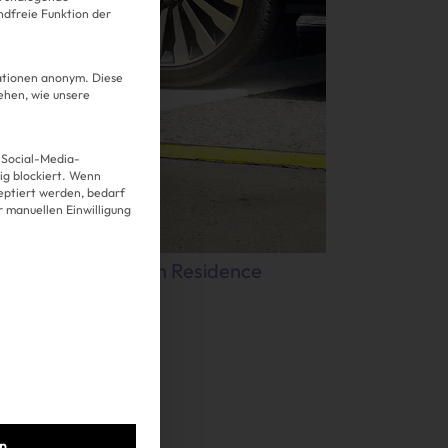
ndfreie Funktion der
mationen anonym. Diese
ehen, wie unsere
 Social-Media-
g blockiert. Wenn
Über uns
eptiert werden, bedarf
er manuellen Einwilligung
Kooperationen
 ihrem Label
Guest in Residence
Datenschutz
Impressum
AGB
beweist mit
en