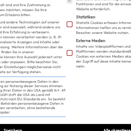
Funktionen und sind für die einwa
alt sind und Ihre Zustimmung zu
Website erforderlich.
eben möchten, müssen Sie Ihre
m Erlaubnis bitten.
Statistiken
und andere Technologien auf unserer
Statistik Cookies erfassen Infor
n sind essenziell, während andere uns
Informationen helfen uns zu verst
d Ihre Erfahrung zu verbessern.
Besucher unsere Website nutzen.
 können verarbeitet werden (z. B. IP-
Externe Medien
sonalisierte Anzeigen und Inhalte oder
Inhalte von Videoplattformen und
essung.
Weitere Informationen über die
Plattformen werden standardmäßi
finden Sie in unserer
Cookies von externen Medien akz
ie können Ihre Auswahl jederzeit unter
der Zugriff auf diese Inhalte kein
 oder anpassen.
Bitte beachten Sie,
mehr.
ler Einstellungen möglicherweise nicht
site zur Verfügung stehen.
Sie trägt ein Kleid von
iten personenbezogene Daten in den
ung zur Nutzung dieser Services stimmen
ng Ihrer Daten in den USA gemäß Art. 49
 EuGH stuft die USA als Land mit
hutz nach EU-Standards ein. So besteht
US-Behörden personenbezogene Daten in
n verarbeiten, ohne bestehende
 Jeans: laaangweilig? Denkste!
Gigi Hadid
ropäer.
Look, wie originell die Kombi sein kann.
Speichern
Alle akzeptier