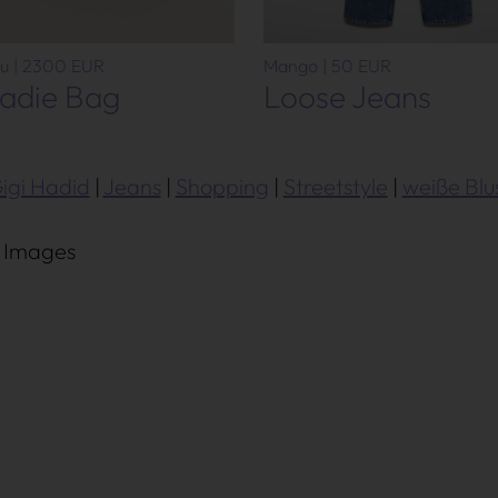
iu | 2300 EUR
Mango | 50 EUR
adie Bag
Loose Jeans
igi Hadid
Jeans
Shopping
Streetstyle
weiße Blu
 Images
Très Click