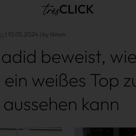
Très Click
on
| 10.05.2024 | by Ninon
Hadid beweist, wi
 ein weißes Top z
 aussehen kann