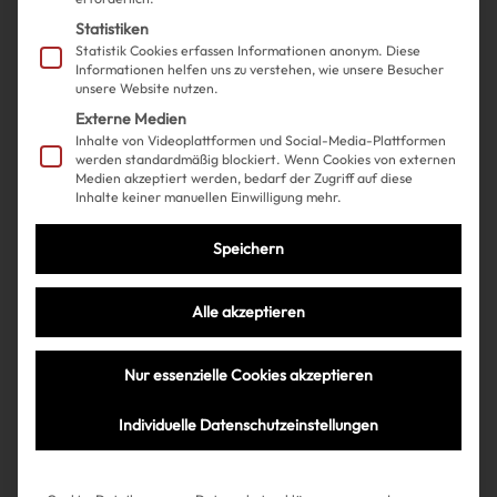
Statistiken
Statistik Cookies erfassen Informationen anonym. Diese
Informationen helfen uns zu verstehen, wie unsere Besucher
unsere Website nutzen.
Externe Medien
Inhalte von Videoplattformen und Social-Media-Plattformen
werden standardmäßig blockiert. Wenn Cookies von externen
Medien akzeptiert werden, bedarf der Zugriff auf diese
Inhalte keiner manuellen Einwilligung mehr.
Shopping
Fashion
| 10.05.2024
Speichern
Gigi Hadid beweist, wie genial
ein weißes Top zu Jeans
Alle akzeptieren
aussehen kann
Nur essenzielle Cookies akzeptieren
Individuelle Datenschutzeinstellungen