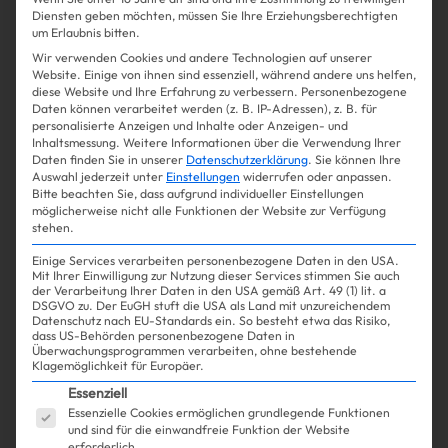
Diensten geben möchten, müssen Sie Ihre Erziehungsberechtigten
Win Win
um Erlaubnis bitten.
Wir verwenden Cookies und andere Technologien auf unserer
Website. Einige von ihnen sind essenziell, während andere uns helfen,
diese Website und Ihre Erfahrung zu verbessern.
Personenbezogene
Daten können verarbeitet werden (z. B. IP-Adressen), z. B. für
Shopping
Fashion
| 17.04.2025
personalisierte Anzeigen und Inhalte oder Anzeigen- und
Inhaltsmessung.
Weitere Informationen über die Verwendung Ihrer
Daten finden Sie in unserer
Datenschutzerklärung
.
Sie können Ihre
Boho-Blusen sind back und sie
Auswahl jederzeit unter
Einstellungen
widerrufen oder anpassen.
Bitte beachten Sie, dass aufgrund individueller Einstellungen
haben ein neues Detail!
möglicherweise nicht alle Funktionen der Website zur Verfügung
stehen.
Einige Services verarbeiten personenbezogene Daten in den USA.
Mit Ihrer Einwilligung zur Nutzung dieser Services stimmen Sie auch
der Verarbeitung Ihrer Daten in den USA gemäß Art. 49 (1) lit. a
Mehr lesen
DSGVO zu. Der EuGH stuft die USA als Land mit unzureichendem
Datenschutz nach EU-Standards ein. So besteht etwa das Risiko,
dass US-Behörden personenbezogene Daten in
Überwachungsprogrammen verarbeiten, ohne bestehende
Klagemöglichkeit für Europäer.
Es folgt eine Liste der Service-Gruppen, für die ein
Essenziell
Essenzielle Cookies ermöglichen grundlegende Funktionen
und sind für die einwandfreie Funktion der Website
erforderlich.