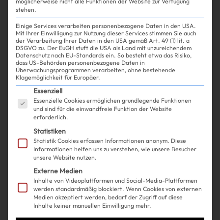
möglicherweise nicht alle Funktionen der Website zur Verfügung
stehen.
Einige Services verarbeiten personenbezogene Daten in den USA.
Mit Ihrer Einwilligung zur Nutzung dieser Services stimmen Sie auch
der Verarbeitung Ihrer Daten in den USA gemäß Art. 49 (1) lit. a
DSGVO zu. Der EuGH stuft die USA als Land mit unzureichendem
Datenschutz nach EU-Standards ein. So besteht etwa das Risiko,
Shopping
Fashion
| 10.05.2024
dass US-Behörden personenbezogene Daten in
Überwachungsprogrammen verarbeiten, ohne bestehende
Klagemöglichkeit für Europäer.
Gigi Hadid beweist, wie genial
Es folgt eine Liste der Service-Gruppen, für die ein
Essenziell
Essenzielle Cookies ermöglichen grundlegende Funktionen
ein weißes Top zu Jeans
und sind für die einwandfreie Funktion der Website
erforderlich.
aussehen kann
Statistiken
Statistik Cookies erfassen Informationen anonym. Diese
Informationen helfen uns zu verstehen, wie unsere Besucher
unsere Website nutzen.
Externe Medien
Inhalte von Videoplattformen und Social-Media-Plattformen
werden standardmäßig blockiert. Wenn Cookies von externen
Medien akzeptiert werden, bedarf der Zugriff auf diese
Inhalte keiner manuellen Einwilligung mehr.