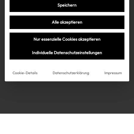
Speichern
Très Click
Alle akzeptieren
Über uns
Kooperationen
Nur essenzielle Cookies akzeptieren
Über uns
Kooperationen
Newsletter
Individuelle Datenschutzeinstellungen
Datenschutz
Impressum
AGB
Instagram
Impressum
Cookie-Details
Datenschutzerklärung
Impressum
AGB
Datenschutz
Datenschutzeinstellungen