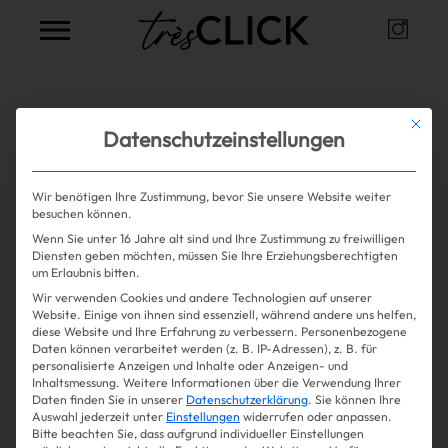
Instag
Très Click
Alle Artikel zum Thema
Gigi
Mit die
Datenschutzeinstellungen
Hadid
Wir benötigen Ihre Zustimmung, bevor Sie unsere Website weiter
besuchen können.
Wenn Sie unter 16 Jahre alt sind und Ihre Zustimmung zu freiwilligen
Mehr lesen
Shopping
Diensten geben möchten, müssen Sie Ihre Erziehungsberechtigten
um Erlaubnis bitten.
Wir verwenden Cookies und andere Technologien auf unserer
Gossip
Website. Einige von ihnen sind essenziell, während andere uns helfen,
diese Website und Ihre Erfahrung zu verbessern.
Personenbezogene
Daten können verarbeitet werden (z. B. IP-Adressen), z. B. für
Experience
personalisierte Anzeigen und Inhalte oder Anzeigen- und
Inhaltsmessung.
Weitere Informationen über die Verwendung Ihrer
Daten finden Sie in unserer
Datenschutzerklärung
.
Sie können Ihre
Win Win
Auswahl jederzeit unter
Einstellungen
widerrufen oder anpassen.
Bitte beachten Sie, dass aufgrund individueller Einstellungen