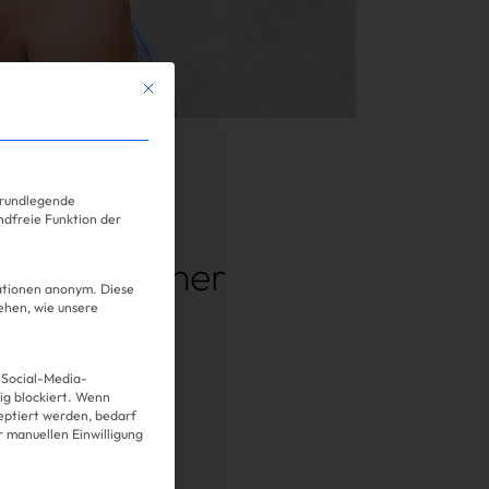
Mit diesem Button wird der Dialog geschlossen. Seine Funkt
ervice-Gruppen, für die eine Einwilligung erteilt we
.07.2024
grundlegende
ndfreie Funktion der
 Kylie Jenner
mationen anonym. Diese
ehen, wie unsere
ns
 Social-Media-
g blockiert. Wenn
Über uns
eptiert werden, bedarf
er manuellen Einwilligung
Kooperationen