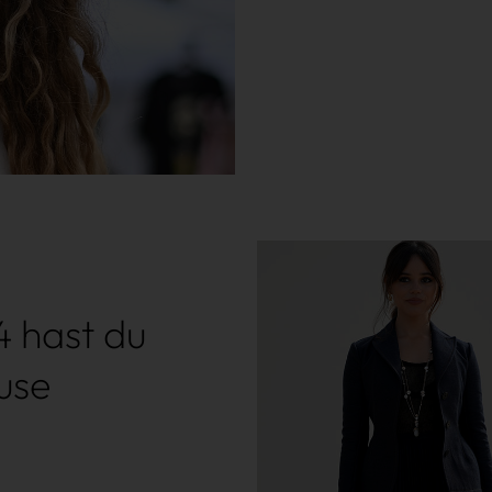
4 hast du
use