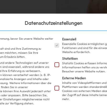
Datenschutzeinstellungen
Es folgt eine Liste der S
immung, bevor Sie unsere Website weiter
Essenziell
Shopping
Fashion
| 16
Essenzielle Cookies ermöglichen 
Funktionen und sind für die einwa
alt sind und Ihre Zustimmung zu
Website erforderlich.
eben möchten, müssen Sie Ihre
m Erlaubnis bitten.
KHY Swim von
Statistiken
und andere Technologien auf unserer
Statistik Cookies erfassen Infor
n sind essenziell, während andere uns
Informationen helfen uns zu verst
überrascht u
d Ihre Erfahrung zu verbessern.
Besucher unsere Website nutzen.
 können verarbeitet werden (z. B. IP-
Externe Medien
sonalisierte Anzeigen und Inhalte oder
Und dich?
Inhalte von Videoplattformen und
essung.
Weitere Informationen über die
Plattformen werden standardmäßi
finden Sie in unserer
Cookies von externen Medien akz
ie können Ihre Auswahl jederzeit unter
der Zugriff auf diese Inhalte kein
 oder anpassen.
Bitte beachten Sie,
mehr.
ler Einstellungen möglicherweise nicht
site zur Verfügung stehen.