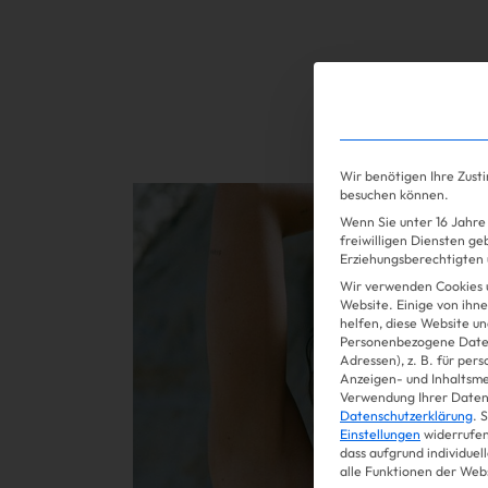
Gossip
Wir benötigen Ihre Zust
Mehr lesen
besuchen können.
Wenn Sie unter 16 Jahre 
freiwilligen Diensten g
Erziehungsberechtigten u
Wir verwenden Cookies 
Website. Einige von ihne
helfen, diese Website un
Personenbezogene Daten
Adressen), z. B. für per
Anzeigen- und Inhaltsm
Verwendung Ihrer Daten 
Datenschutzerklärung
.
S
Einstellungen
widerrufen
dass aufgrund individuel
alle Funktionen der Web