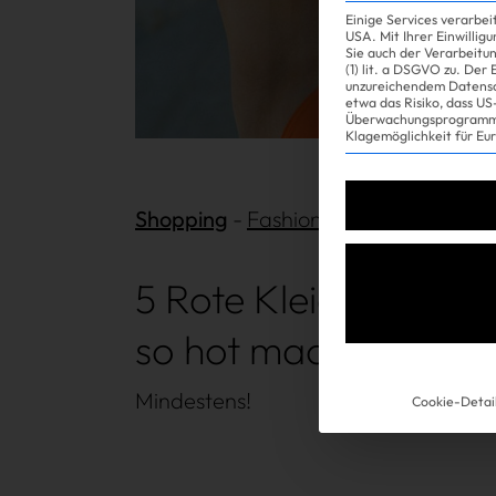
Einige Services verarbe
USA. Mit Ihrer Einwillig
Sie auch der Verarbeitu
(1) lit. a DSGVO zu. Der
unzureichendem Datensc
etwa das Risiko, dass 
Überwachungsprogramme
Klagemöglichkeit für Eu
Shopping
Mehr lesen
Fashion
| 15.07.2024
5 Rote Kleider, die d
so hot machen wie R
Mindestens!
Cookie-Detai