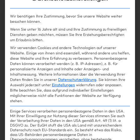
Wir benötigen Ihre Zustimmung, bevor Sie unsere Website weiter
besuchen können.
Wenn Sie unter 16 Jahre alt sind und Ihre Zustimmung zu freiwilligen
Diensten geben möchten, müssen Sie Ihre Erziehungsberechtigten
um Erlaubnis bitten.
Wir verwenden Cookies und andere Technologien auf unserer
Website. Einige von ihnen sind essenziell, während andere uns helfen,
diese Website und Ihre Erfahrung zu verbessern.
Personenbezogene
Daten können verarbeitet werden (z. B. IP-Adressen), z. B. für
personalisierte Anzeigen und Inhalte oder Anzeigen- und
Shopping
Fashion
| 14.08.2024
Inhaltsmessung.
Weitere Informationen über die Verwendung Ihrer
Daten finden Sie in unserer
Datenschutzerklärung
.
Sie können Ihre
Auswahl jederzeit unter
Einstellungen
widerrufen oder anpassen.
Spitzenröcke? Sind jetzt eine
Bitte beachten Sie, dass aufgrund individueller Einstellungen
möglicherweise nicht alle Funktionen der Website zur Verfügung
Spitzen-Idee!
stehen.
Einige Services verarbeiten personenbezogene Daten in den USA.
Mit Ihrer Einwilligung zur Nutzung dieser Services stimmen Sie auch
der Verarbeitung Ihrer Daten in den USA gemäß Art. 49 (1) lit. a
DSGVO zu. Der EuGH stuft die USA als Land mit unzureichendem
Datenschutz nach EU-Standards ein. So besteht etwa das Risiko,
Mehr lesen
dass US-Behörden personenbezogene Daten in
Überwachungsprogrammen verarbeiten, ohne bestehende