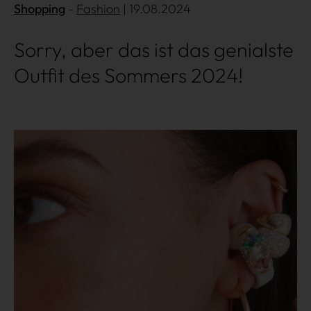
Shopping
Fashion
| 19.08.2024
Shopping
Sorry, aber das ist das genialste
Outfit des Sommers 2024!
Gossip
Experience
Mehr lesen
Win Win