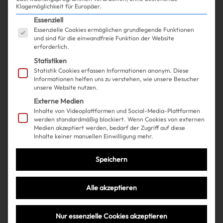
Klagemöglichkeit für Europäer.
Es folgt eine Liste der Service-Gruppen, für die ein
Essenziell
Essenzielle Cookies ermöglichen grundlegende Funktionen
und sind für die einwandfreie Funktion der Website
erforderlich.
Statistiken
Statistik Cookies erfassen Informationen anonym. Diese
Informationen helfen uns zu verstehen, wie unsere Besucher
unsere Website nutzen.
Externe Medien
Inhalte von Videoplattformen und Social-Media-Plattformen
werden standardmäßig blockiert. Wenn Cookies von externen
Medien akzeptiert werden, bedarf der Zugriff auf diese
Inhalte keiner manuellen Einwilligung mehr.
Shopping
Lifestyle
| 12.08.2024
Speichern
Stanley x LoveShackFancy – die
Alle akzeptieren
süßeste Colab ever!
Nur essenzielle Cookies akzeptieren