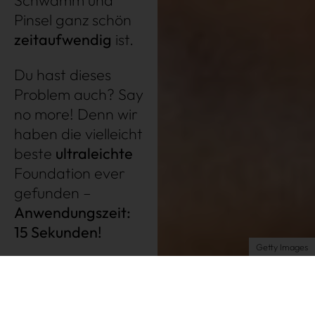
Schwamm und
Pinsel ganz schön
Très Click
zeitaufwendig
ist.
Über uns
Du hast dieses
Kooperationen
Problem auch? Say
Newsletter
no more! Denn wir
Instagram
haben die vielleicht
beste
ultraleichte
Impressum
Foundation ever
AGB
gefunden –
Datenschutz
Anwendungszeit:
Datenschutzeinstellungen
15 Sekunden!
Getty Images
Der Charlotte Tilbury Unreal