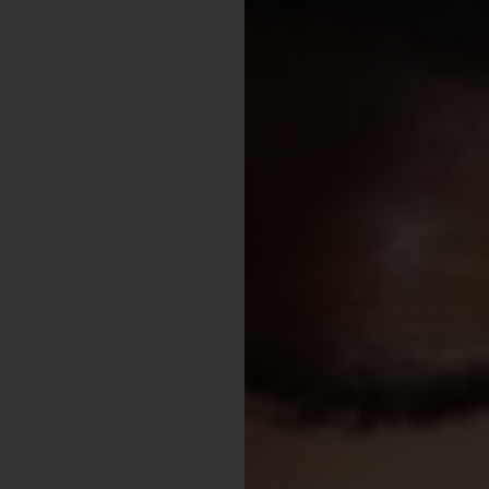
Gossip
Experience
Win Win