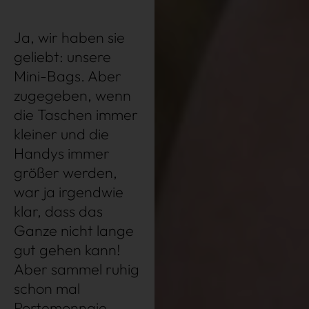
Ja, wir haben sie
geliebt: unsere
Mini-Bags. Aber
Über uns
Kooperationen
zugegeben, wenn
Datenschutz
Impressum
AGB
die Taschen immer
kleiner und die
Handys immer
größer werden,
war ja irgendwie
klar, dass das
Ganze nicht lange
gut gehen kann!
Aber sammel ruhig
schon mal
Portemonnaie,