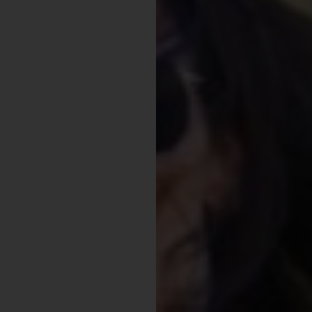
Shopping
Gossip
Experience
Win Win