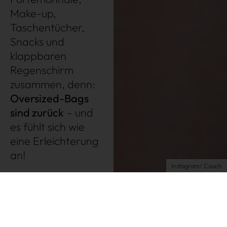
Très Click
Make-up,
Taschentücher,
Über uns
Snacks und
Kooperationen
klappbaren
Newsletter
Regenschirm
Instagram
zusammen, denn:
Oversized-Bags
Impressum
sind zurück
– und
AGB
es fühlt sich wie
Datenschutz
eine Erleichterung
Datenschutzeinstellungen
an!
Instagram/ Coach
The BIGGER the better