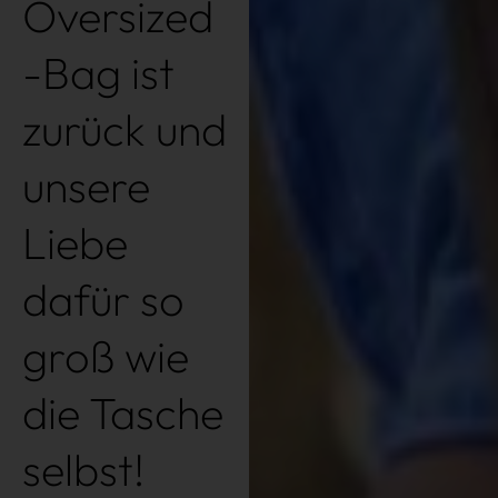
Oversized
-Bag ist
zurück und
unsere
Liebe
dafür so
groß wie
die Tasche
selbst!