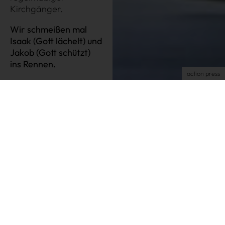
Kirchgänger.
Impressum
AGB
Wir schmeißen mal
Datenschutz
Isaak (Gott lächelt) und
Jakob (Gott schützt)
Datenschutzeinstellungen
ins Rennen.
action press
Und so zeigt Hailey Bieber ihre
Babykugel auf Instagram:
Sie sehen gerade einen Platzhalterinhalt von
Instagram
. Um
auf den eigentlichen Inhalt zuzugreifen, klicken Sie auf die
Schaltfläche unten. Bitte beachten Sie, dass dabei Daten an