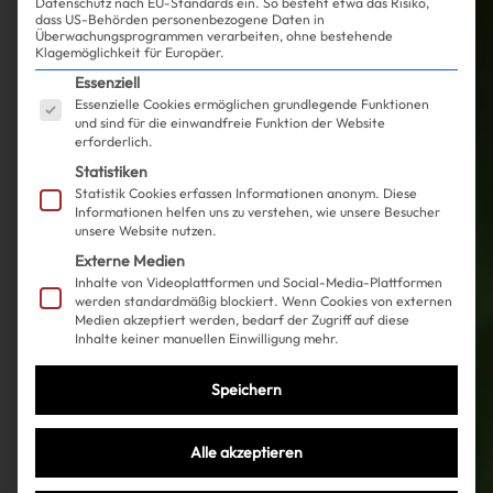
Datenschutz nach EU-Standards ein. So besteht etwa das Risiko,
Verkündigung der
dass US-Behörden personenbezogene Daten in
Überwachungsprogrammen verarbeiten, ohne bestehende
Baby-News zeigt
Klagemöglichkeit für Europäer.
Hailey Bieber ihren
Es folgt eine Liste der Service-Gruppen, für die ein
Essenziell
Babybauch und
Essenzielle Cookies ermöglichen grundlegende Funktionen
und sind für die einwandfreie Funktion der Website
das auch noch
erforderlich.
bauchfrei! Alle
Statistiken
Statistik Cookies erfassen Informationen anonym. Diese
Fans flippen aus
Informationen helfen uns zu verstehen, wie unsere Besucher
und freuen sich
unsere Website nutzen.
jetzt noch schon
Externe Medien
Inhalte von Videoplattformen und Social-Media-Plattformen
auf Baby Bieber.
werden standardmäßig blockiert. Wenn Cookies von externen
Medien akzeptiert werden, bedarf der Zugriff auf diese
Baby, Baby, Babbyyyy,
Inhalte keiner manuellen Einwilligung mehr.
ohhhh!
Seit der
Speichern
Verkündung von
Haileys
Schwangerschaft
,
Alle akzeptieren
steht die Welt gefühlt