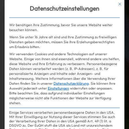
Hailey
Mit die
Datenschutzeinstellungen
Bieber
Wir benötigen Ihre Zustimmung, bevor Sie unsere Website weiter
besuchen können.
zeigt zum
Wenn Sie unter 16 Jahre alt sind und Ihre Zustimmung zu freiwilligen
Diensten geben möchten, müssen Sie Ihre Erziehungsberechtigten
ersten Mal
um Erlaubnis bitten.
Wir verwenden Cookies und andere Technologien auf unserer
Website. Einige von ihnen sind essenziell, während andere uns helfen,
ihre
diese Website und Ihre Erfahrung zu verbessern.
Personenbezogene
Daten können verarbeitet werden (z. B. IP-Adressen), z. B. für
personalisierte Anzeigen und Inhalte oder Anzeigen- und
Babykugel
Inhaltsmessung.
Weitere Informationen über die Verwendung Ihrer
Daten finden Sie in unserer
Datenschutzerklärung
.
Sie können Ihre
Auswahl jederzeit unter
Einstellungen
widerrufen oder anpassen.
bauchfrei
Bitte beachten Sie, dass aufgrund individueller Einstellungen
möglicherweise nicht alle Funktionen der Website zur Verfügung
stehen.
Einige Services verarbeiten personenbezogene Daten in den USA.
Zum ersten Mal
Mit Ihrer Einwilligung zur Nutzung dieser Services stimmen Sie auch
der Verarbeitung Ihrer Daten in den USA gemäß Art. 49 (1) lit. a
seit der
DSGVO zu. Der EuGH stuft die USA als Land mit unzureichendem