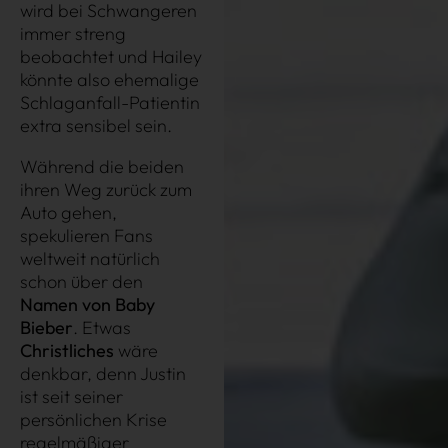
Datenschutz
Impressum
AGB
wird bei Schwangeren
immer streng
beobachtet und Hailey
könnte also ehemalige
Schlaganfall-Patientin
extra sensibel sein.
Während die beiden
ihren Weg zurück zum
Auto gehen,
spekulieren Fans
weltweit natürlich
Très Click
schon über den
Namen von Baby
Bieber
. Etwas
Über uns
Christliches
wäre
Kooperationen
denkbar, denn Justin
Newsletter
ist seit seiner
persönlichen Krise
Instagram
regelmäßiger