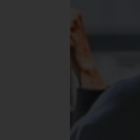
Shopping
Gossip
Experience
Win Win