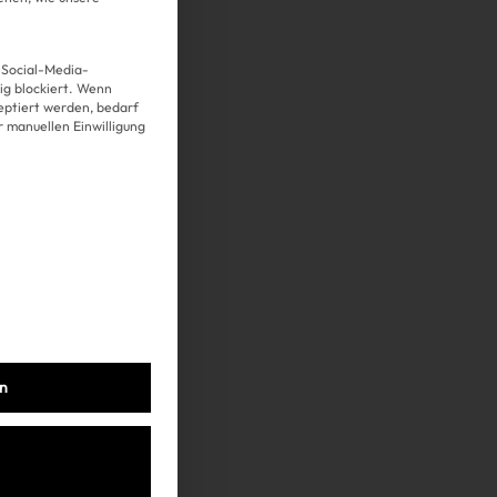
 Social-Media-
g blockiert. Wenn
Über uns
eptiert werden, bedarf
er manuellen Einwilligung
Kooperationen
Datenschutz
Impressum
AGB
en