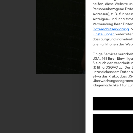
helfen, diese Website un
Personenbezogene Daten
Adressen), z. B. für per
Gossip
Anzeigen- und Inhaltsm
Verwendung Ihrer Daten 
Datenschutzerklärung
.
S
Einstellungen
widerrufen
dass aufgrund individuel
alle Funktionen der Web
Einige Services verarbe
USA. Mit Ihrer Einwillig
Sie auch der Verarbeitu
(1) lit. a DSGVO zu. Der
unzureichendem Datensc
etwa das Risiko, dass 
Überwachungsprogramme
Experience
Klagemöglichkeit für Eu