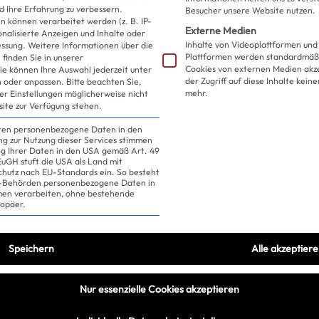
d Ihre Erfahrung zu verbessern.
Besucher unsere Website nutzen.
Baby Bieber an Bord!
 können verarbeitet werden (z. B. IP-
Externe Medien
sonalisierte Anzeigen und Inhalte oder
Inhalte von Videoplattformen und
essung.
Weitere Informationen über die
Plattformen werden standardmäßi
finden Sie in unserer
Cookies von externen Medien akz
ie können Ihre Auswahl jederzeit unter
der Zugriff auf diese Inhalte kein
 oder anpassen.
Bitte beachten Sie,
mehr.
ler Einstellungen möglicherweise nicht
site zur Verfügung stehen.
iten personenbezogene Daten in den
ung zur Nutzung dieser Services stimmen
ng Ihrer Daten in den USA gemäß Art. 49
 EuGH stuft die USA als Land mit
hutz nach EU-Standards ein. So besteht
US-Behörden personenbezogene Daten in
n verarbeiten, ohne bestehende
ropäer.
Speichern
Alle akzeptier
Nur essenzielle Cookies akzeptieren