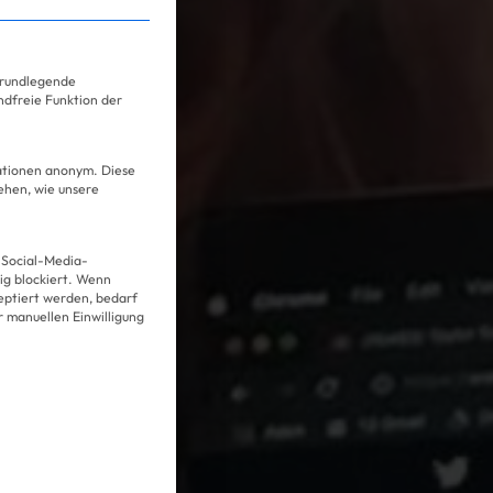
ervice-Gruppen, für die eine Einwilligung erteilt we
grundlegende
ndfreie Funktion der
mationen anonym. Diese
ehen, wie unsere
 Social-Media-
g blockiert. Wenn
Über uns
eptiert werden, bedarf
er manuellen Einwilligung
Kooperationen
Datenschutz
Impressum