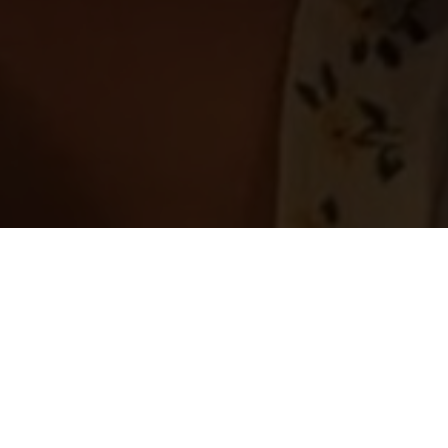
Très Click
es
| 24.10.2024 | by Charlotte Willhöft
DAS ist Taylor Sw
ngsserie