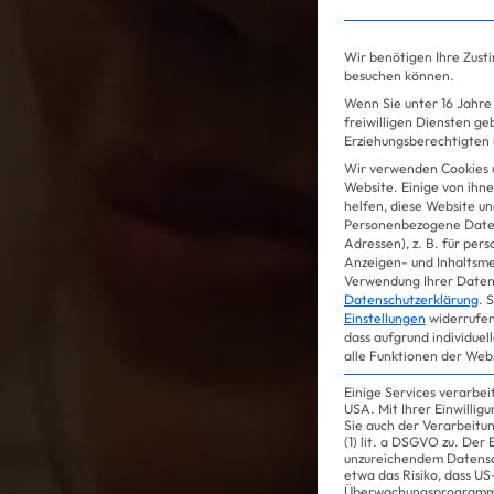
Wir benötigen Ihre Zust
besuchen können.
Wenn Sie unter 16 Jahre 
Gossip
freiwilligen Diensten g
Erziehungsberechtigten u
Wir verwenden Cookies 
Website. Einige von ihne
helfen, diese Website un
Personenbezogene Daten
Adressen), z. B. für per
Anzeigen- und Inhaltsm
Verwendung Ihrer Daten 
Datenschutzerklärung
.
S
Einstellungen
widerrufen
dass aufgrund individuel
alle Funktionen der Web
Einige Services verarbe
USA. Mit Ihrer Einwillig
Sie auch der Verarbeitu
(1) lit. a DSGVO zu. Der
unzureichendem Datensc
etwa das Risiko, dass 
Überwachungsprogramme