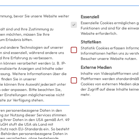
Es folgt eine Liste der S
immung, bevor Sie unsere Website weiter
Essenziell
Essenzielle Cookies ermöglichen 
Funktionen und sind für die einwa
alt sind und Ihre Zustimmung zu
Website erforderlich.
eben möchten, müssen Sie Ihre
m Erlaubnis bitten.
Statistiken
und andere Technologien auf unserer
Statistik Cookies erfassen Infor
n sind essenziell, während andere uns
Informationen helfen uns zu verst
d Ihre Erfahrung zu verbessern.
Besucher unsere Website nutzen.
 können verarbeitet werden (z. B. IP-
Externe Medien
sonalisierte Anzeigen und Inhalte oder
Inhalte von Videoplattformen und
essung.
Weitere Informationen über die
Plattformen werden standardmäßi
finden Sie in unserer
Cookies von externen Medien akz
ie können Ihre Auswahl jederzeit unter
der Zugriff auf diese Inhalte kein
 oder anpassen.
Bitte beachten Sie,
mehr.
ler Einstellungen möglicherweise nicht
site zur Verfügung stehen.
iten personenbezogene Daten in den
ung zur Nutzung dieser Services stimmen
ng Ihrer Daten in den USA gemäß Art. 49
 EuGH stuft die USA als Land mit
hutz nach EU-Standards ein. So besteht
US-Behörden personenbezogene Daten in
n verarbeiten, ohne bestehende