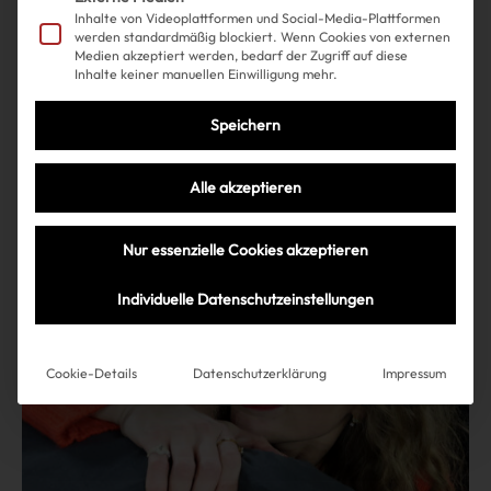
Shopping
Beauty
| 07.10.2024
Inhalte von Videoplattformen und Social-Media-Plattformen
werden standardmäßig blockiert. Wenn Cookies von externen
Medien akzeptiert werden, bedarf der Zugriff auf diese
Geheimnis gelüftet! DAS ist
Inhalte keiner manuellen Einwilligung mehr.
Taylor Swifts Lippenstiftfarbe
Speichern
Alle akzeptieren
Mehr lesen
Nur essenzielle Cookies akzeptieren
Individuelle Datenschutzeinstellungen
Cookie-Details
Datenschutzerklärung
Impressum