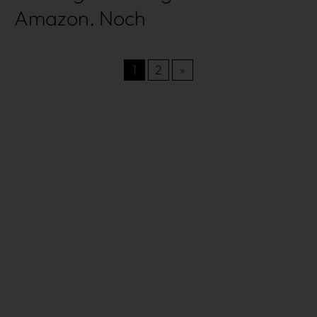
Amazon. Noch
1
2
»
Très Click
Über uns
Kooperationen
Newsletter
Instagram
Impressum