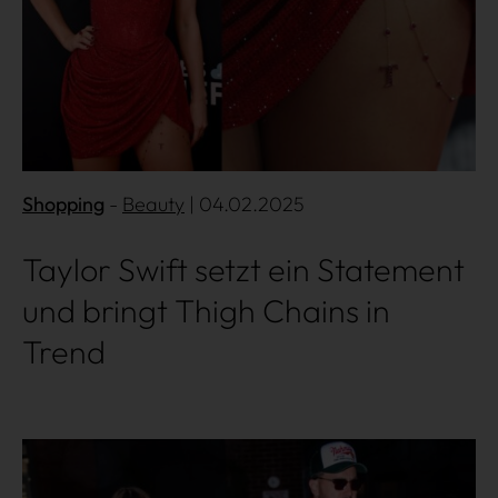
Shopping
Shopping
Beauty
| 04.02.2025
Gossip
Taylor Swift setzt ein Statement
Experience
und bringt Thigh Chains in
Win Win
Trend
Mehr lesen