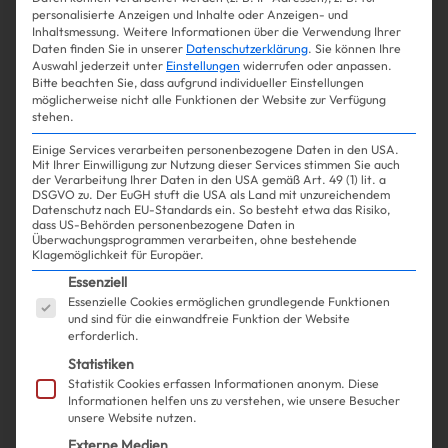
Omg! DAS ist Taylor Swifts
personalisierte Anzeigen und Inhalte oder Anzeigen- und
Inhaltsmessung.
Weitere Informationen über die Verwendung Ihrer
Lieblingsserie
Daten finden Sie in unserer
Datenschutzerklärung
.
Sie können Ihre
Auswahl jederzeit unter
Einstellungen
widerrufen oder anpassen.
Bitte beachten Sie, dass aufgrund individueller Einstellungen
möglicherweise nicht alle Funktionen der Website zur Verfügung
stehen.
Mehr lesen
Einige Services verarbeiten personenbezogene Daten in den USA.
Mit Ihrer Einwilligung zur Nutzung dieser Services stimmen Sie auch
der Verarbeitung Ihrer Daten in den USA gemäß Art. 49 (1) lit. a
DSGVO zu. Der EuGH stuft die USA als Land mit unzureichendem
Datenschutz nach EU-Standards ein. So besteht etwa das Risiko,
dass US-Behörden personenbezogene Daten in
Überwachungsprogrammen verarbeiten, ohne bestehende
Klagemöglichkeit für Europäer.
Es folgt eine Liste der Service-Gruppen, für die ein
Essenziell
Essenzielle Cookies ermöglichen grundlegende Funktionen
und sind für die einwandfreie Funktion der Website
erforderlich.
Statistiken
Statistik Cookies erfassen Informationen anonym. Diese
Informationen helfen uns zu verstehen, wie unsere Besucher
unsere Website nutzen.
Externe Medien