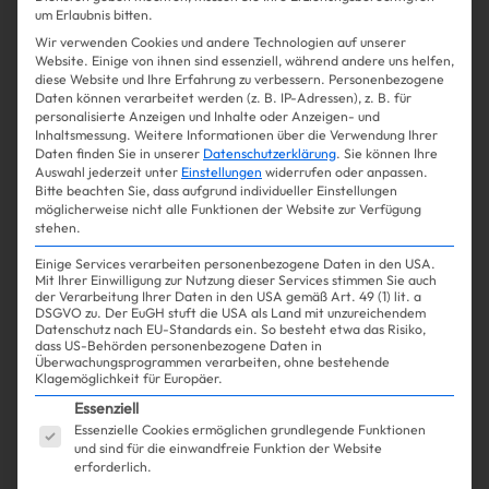
um Erlaubnis bitten.
Win Win
Wir verwenden Cookies und andere Technologien auf unserer
Website. Einige von ihnen sind essenziell, während andere uns helfen,
diese Website und Ihre Erfahrung zu verbessern.
Personenbezogene
Shopping
Fashion
| 19.05.2025
Daten können verarbeitet werden (z. B. IP-Adressen), z. B. für
personalisierte Anzeigen und Inhalte oder Anzeigen- und
Inhaltsmessung.
Weitere Informationen über die Verwendung Ihrer
Irina Shayk macht’s vor: DIESER
Daten finden Sie in unserer
Datenschutzerklärung
.
Sie können Ihre
Auswahl jederzeit unter
Einstellungen
widerrufen oder anpassen.
Anzug ist das neue kleine
Bitte beachten Sie, dass aufgrund individueller Einstellungen
möglicherweise nicht alle Funktionen der Website zur Verfügung
Schwarze
stehen.
Einige Services verarbeiten personenbezogene Daten in den USA.
Mit Ihrer Einwilligung zur Nutzung dieser Services stimmen Sie auch
der Verarbeitung Ihrer Daten in den USA gemäß Art. 49 (1) lit. a
DSGVO zu. Der EuGH stuft die USA als Land mit unzureichendem
Datenschutz nach EU-Standards ein. So besteht etwa das Risiko,
Mehr lesen
dass US-Behörden personenbezogene Daten in
Überwachungsprogrammen verarbeiten, ohne bestehende
Klagemöglichkeit für Europäer.
Es folgt eine Liste der Service-Gruppen, für die ein
Essenziell
Essenzielle Cookies ermöglichen grundlegende Funktionen
und sind für die einwandfreie Funktion der Website
erforderlich.