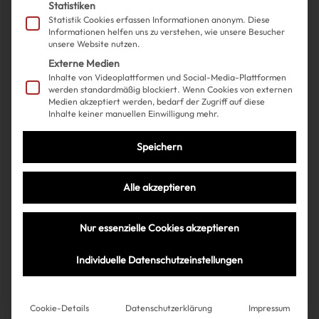
Statistiken
Statistik Cookies erfassen Informationen anonym. Diese
Informationen helfen uns zu verstehen, wie unsere Besucher
unsere Website nutzen.
Externe Medien
Inhalte von Videoplattformen und Social-Media-Plattformen
werden standardmäßig blockiert. Wenn Cookies von externen
Medien akzeptiert werden, bedarf der Zugriff auf diese
Inhalte keiner manuellen Einwilligung mehr.
Shopping
Fashion
| 14.04.2025
Speichern
7 Verlobungsringe, zu denen wir
Alle akzeptieren
sofort ja sagen würden!
Nur essenzielle Cookies akzeptieren
Individuelle Datenschutzeinstellungen
Très Click
Cookie-Details
Datenschutzerklärung
Impressum