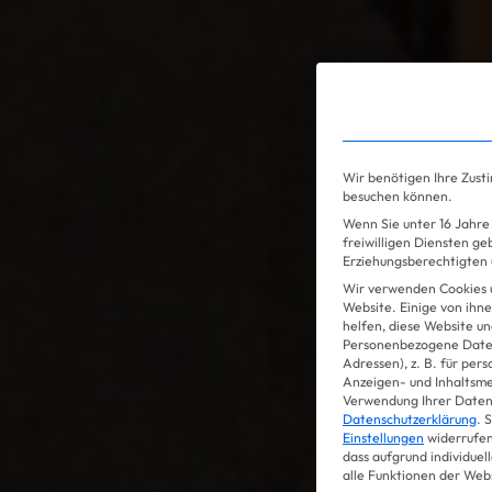
Gossip
Wir benötigen Ihre Zust
besuchen können.
Wenn Sie unter 16 Jahre 
freiwilligen Diensten g
Erziehungsberechtigten u
Wir verwenden Cookies 
Website. Einige von ihne
helfen, diese Website un
Personenbezogene Daten
Adressen), z. B. für per
Anzeigen- und Inhaltsm
Verwendung Ihrer Daten 
Datenschutzerklärung
.
S
Einstellungen
widerrufen
dass aufgrund individuel
alle Funktionen der Web