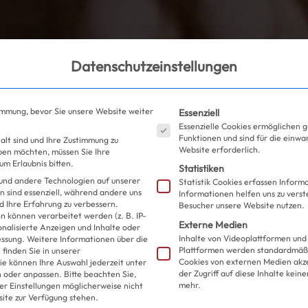
Datenschutzeinstellungen
Es folgt eine Liste der S
immung, bevor Sie unsere Website weiter
Essenziell
Essenzielle Cookies ermöglichen 
Funktionen und sind für die einwa
alt sind und Ihre Zustimmung zu
Website erforderlich.
eben möchten, müssen Sie Ihre
m Erlaubnis bitten.
Statistiken
und andere Technologien auf unserer
Statistik Cookies erfassen Infor
n sind essenziell, während andere uns
Informationen helfen uns zu verst
d Ihre Erfahrung zu verbessern.
Besucher unsere Website nutzen.
 können verarbeitet werden (z. B. IP-
Externe Medien
sonalisierte Anzeigen und Inhalte oder
Inhalte von Videoplattformen und
essung.
Weitere Informationen über die
Plattformen werden standardmäßi
finden Sie in unserer
Cookies von externen Medien akz
ie können Ihre Auswahl jederzeit unter
der Zugriff auf diese Inhalte kein
 oder anpassen.
Bitte beachten Sie,
mehr.
ler Einstellungen möglicherweise nicht
site zur Verfügung stehen.