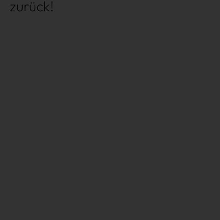
zurück!
Très Click
Über uns
Kooperationen
Newsletter
Instagram
Impressum
AGB
Datenschutz
Datenschutzeinstellungen