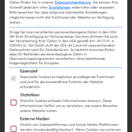
Daten finden Sie in unserer
Datenschutzerklärung
.
Sie können Ihre
Wenn du noch kein gestreiftes
Auswahl jederzeit unter
Einstellungen
widerrufen oder anpassen.
Bitte beachten Sie, dass aufgrund individueller Einstellungen
Shirt hast, dann ist DAS jetzt
möglicherweise nicht alle Funktionen der Website zur Verfügung
stehen.
dein Zeichen
Einige Services verarbeiten personenbezogene Daten in den USA.
Mit Ihrer Einwilligung zur Nutzung dieser Services stimmen Sie auch
der Verarbeitung Ihrer Daten in den USA gemäß Art. 49 (1) lit. a
DSGVO zu. Der EuGH stuft die USA als Land mit unzureichendem
Datenschutz nach EU-Standards ein. So besteht etwa das Risiko,
dass US-Behörden personenbezogene Daten in
Mehr lesen
Überwachungsprogrammen verarbeiten, ohne bestehende
Klagemöglichkeit für Europäer.
Es folgt eine Liste der Service-Gruppen, für die ein
Essenziell
Essenzielle Cookies ermöglichen grundlegende Funktionen
und sind für die einwandfreie Funktion der Website
erforderlich.
Statistiken
Statistik Cookies erfassen Informationen anonym. Diese
Informationen helfen uns zu verstehen, wie unsere Besucher
unsere Website nutzen.
Externe Medien
Inhalte von Videoplattformen und Social-Media-Plattformen
werden standardmäßig blockiert. Wenn Cookies von externen