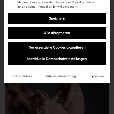
Medien akzeptiert werden, bedarf der Zugriff auf diese
Inhalte keiner manuellen Einwilligung mehr.
Shopping
Fashion
| 09.09.2024
Speichern
Suede Totes sind DAS Fashion-
Alle akzeptieren
Update für den Herbst
Nur essenzielle Cookies akzeptieren
Individuelle Datenschutzeinstellungen
Mehr lesen
Cookie-Details
Datenschutzerklärung
Impressum