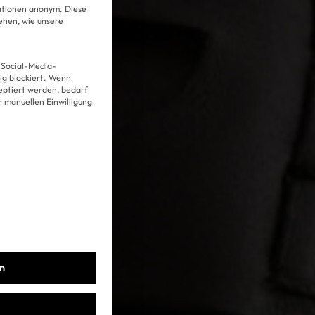
mationen anonym. Diese
ehen, wie unsere
 Social-Media-
g blockiert. Wenn
Über uns
eptiert werden, bedarf
er manuellen Einwilligung
Kooperationen
Datenschutz
Impressum
AGB
en