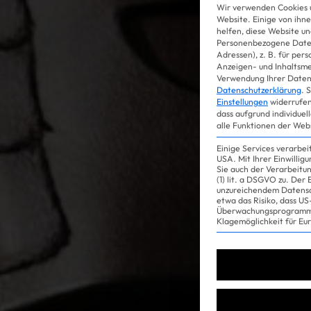
Wir verwenden Cookies 
Website. Einige von ihne
helfen, diese Website un
Personenbezogene Daten
Adressen), z. B. für per
Anzeigen- und Inhaltsm
Verwendung Ihrer Daten 
Datenschutzerklärung
.
S
Einstellungen
widerrufen
dass aufgrund individuel
alle Funktionen der Web
Einige Services verarbe
USA. Mit Ihrer Einwillig
Sie auch der Verarbeitu
(1) lit. a DSGVO zu. Der
unzureichendem Datensc
etwa das Risiko, dass 
Überwachungsprogramme
Klagemöglichkeit für Eu