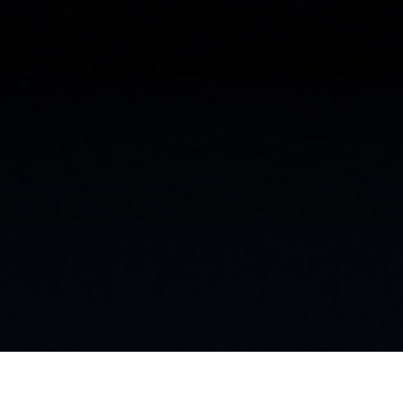
Très Click
on
| 16.09.2024 | by Isabel