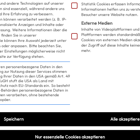
und andere Technologien auf unserer
Statistik Cookies erfassen Infor
n sind essenziell, während andere uns
Informationen helfen uns zu verst
d Ihre Erfahrung zu verbessern.
Besucher unsere Website nutzen.
 können verarbeitet werden (z. B. IP-
Externe Medien
sonalisierte Anzeigen und Inhalte oder
Inhalte von Videoplattformen und
essung.
Weitere Informationen über die
Plattformen werden standardmäßi
finden Sie in unserer
Cookies von externen Medien akz
ie können Ihre Auswahl jederzeit unter
der Zugriff auf diese Inhalte kein
 oder anpassen.
Bitte beachten Sie,
mehr.
ler Einstellungen möglicherweise nicht
site zur Verfügung stehen.
iten personenbezogene Daten in den
ung zur Nutzung dieser Services stimmen
ng Ihrer Daten in den USA gemäß Art. 49
 EuGH stuft die USA als Land mit
hutz nach EU-Standards ein. So besteht
US-Behörden personenbezogene Daten in
n verarbeiten, ohne bestehende
ropäer.
Speichern
Alle akzeptier
Nur essenzielle Cookies akzeptieren